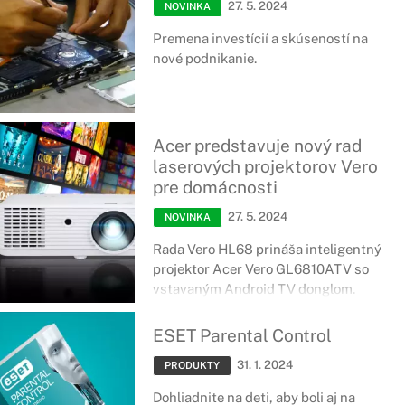
27. 5. 2024
NOVINKA
Premena investícií a skúseností na
nové podnikanie.
Acer predstavuje nový rad
laserových projektorov Vero
pre domácnosti
27. 5. 2024
NOVINKA
Rada Vero HL68 prináša inteligentný
projektor Acer Vero GL6810ATV so
vstavaným Android TV donglom.
ESET Parental Control
31. 1. 2024
PRODUKTY
Dohliadnite na deti, aby boli aj na