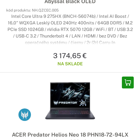
Abyssal Black OLED
kód produktu:
NH.QZCEC.005
Intel Core Ultra 9 275HX (BNCH-56074b) / Intel AI Boost /
16,0" WQXGA Lesklý OLED 240Hz 400nits / 64GB DDR5 / M.2
PCIe SSD 1024GB / nVidia RTX 5070 12GB / WiFi / BT / USB 3.2
/ USB-C 3.2 / Thunderbolt 4 / LAN / HDMI / bez DVD / Bez
operačného systému / čierny / 2r (2r) Carry-In
3 174,65 €
NA SKLADE
ACER Predator Helios Neo 18 PHN18-72-94LX