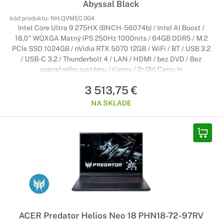
Abyssal Black
kód produktu:
NH.QVMEC.004
Intel Core Ultra 9 275HX (BNCH-56074b) / Intel AI Boost /
18,0" WQXGA Matný IPS 250Hz 1000nits / 64GB DDR5 / M.2
PCIe SSD 1024GB / nVidia RTX 5070 12GB / WiFi / BT / USB 3.2
/ USB-C 3.2 / Thunderbolt 4 / LAN / HDMI / bez DVD / Bez
operačného systému / čierny / 2r (2r) Carry-In
3 513,75 €
NA SKLADE
ACER Predator Helios Neo 18 PHN18-72-97RV