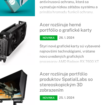
antivírusovú ochranu, ktorá sa
vyznačuje nízkou záťažou systému a
prináša hromadu funkcií ochrany.
Acer rozširuje herné
portfólio o grafické karty
26. 1. 2024
NOVINKA
Štyri nové grafické karty sú vybavené
najnovšími technológiami, vrátane
novo uvedených grafických
procesorov AMD Radeon RX 7600 XT
a pokročilých tepelných riešení
spoločnosti Acer
Acer rozširuje portfólio
produktov SpatialLabs so
stereoskopickým 3D
zobrazením
25. 1. 2024
NOVINKA