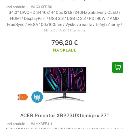
kód produktu:
UM.CXXEE.501
34,0" UWQHD 3440x1440px (21:9) 240Hz Zakrivený OLED /
HDMI / DisplayPort / USB 3.2 / USB-C 3.2 / PD (90W) / AMD
FreeSync / VESA 100x100mm / Výškovo nastaviteľný / čierny /
Herný / 2r (2r) Carry-In
796,20 €
NA SKLADE
ACER Predator XB273UX1bmiiprx 27"
kód produktu:
UM.HX3EE.111