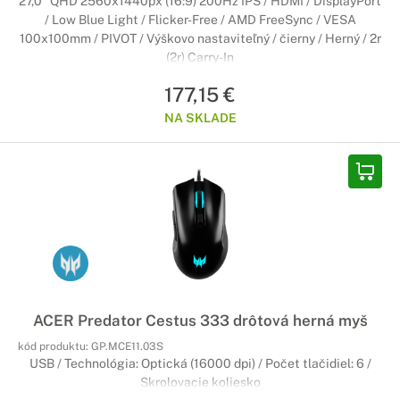
27,0" QHD 2560x1440px (16:9) 200Hz IPS / HDMI / DisplayPort
/ Low Blue Light / Flicker-Free / AMD FreeSync / VESA
100x100mm / PIVOT / Výškovo nastaviteľný / čierny / Herný / 2r
(2r) Carry-In
177,15 €
NA SKLADE
ACER Predator Cestus 333 drôtová herná myš
kód produktu:
GP.MCE11.03S
USB / Technológia: Optická (16000 dpi) / Počet tlačidiel: 6 /
Skrolovacie koliesko