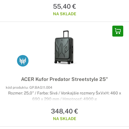
55,40 €
NA SKLADE
ACER Kufor Predator Streetstyle 25"
kód produktu:
GP.BAG11.004
Rozmer: 25,0" / Farba: Sivá / Vonkajšie rozmery ŠxVxH: 460 x
690 x 290 mm / Hmotnosť: 4900 g
348,40 €
NA SKLADE