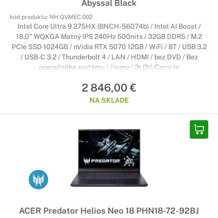
Abyssal Black
kód produktu:
NH.QVMEC.002
Intel Core Ultra 9 275HX (BNCH-56074b) / Intel AI Boost /
18,0" WQXGA Matný IPS 240Hz 500nits / 32GB DDR5 / M.2
PCIe SSD 1024GB / nVidia RTX 5070 12GB / WiFi / BT / USB 3.2
/ USB-C 3.2 / Thunderbolt 4 / LAN / HDMI / bez DVD / Bez
operačného systému / čierny / 2r (2r) Carry-In
2 846,00 €
NA SKLADE
ACER Predator Helios Neo 18 PHN18-72-92BJ