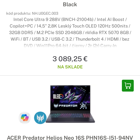
Black
kód produktu:
NH.U0GEC.003
Intel Core Ultra 9 288V (BNCH-21004b) / Intel AI Boost /
Copilot+PC / 14,5" 2,8K Lesklý Touch OLED 120Hz 500nits /
32GB DDR5 / M.2 PCIe SSD 2048GB / nVidia RTX 5070 8GB /
WiFi / BT / USB 3.2 / USB-C 3.2 / Thunderbolt 4 / HDMI / bez
DVD / Win11Pro 64-bit / čierny / 2r (2r) Carry-In
3 089,25 €
NA SKLADE
ACER Predator Helios Neo 16S PHN16S-I51-94NV