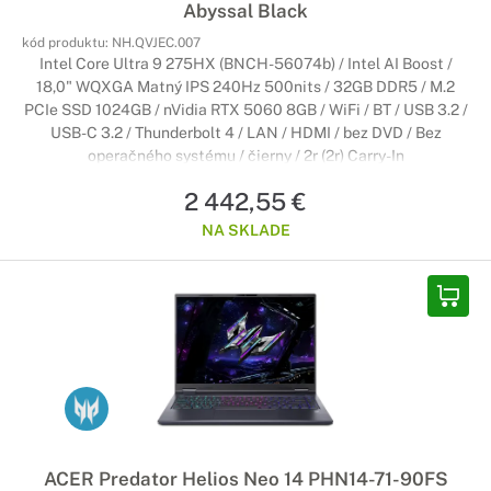
Abyssal Black
kód produktu:
NH.QVJEC.007
Intel Core Ultra 9 275HX (BNCH-56074b) / Intel AI Boost /
18,0" WQXGA Matný IPS 240Hz 500nits / 32GB DDR5 / M.2
PCIe SSD 1024GB / nVidia RTX 5060 8GB / WiFi / BT / USB 3.2 /
USB-C 3.2 / Thunderbolt 4 / LAN / HDMI / bez DVD / Bez
operačného systému / čierny / 2r (2r) Carry-In
2 442,55 €
NA SKLADE
ACER Predator Helios Neo 14 PHN14-71-90FS