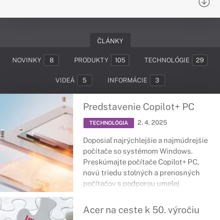
ČLÁNKY
NOVINKY
8
PRODUKTY
105
TECHNOLÓGIE
29
VIDEÁ
5
INFORMÁCIE
3
Predstavenie Copilot+ PC
2. 4. 2025
TECHNOLÓGIA
Doposiaľ najrýchlejšie a najmúdrejšie
počítače so systémom Windows.
Preskúmajte počítače Copilot+ PC,
novú triedu stolných a prenosných
počítačov s podporou umelej
inteligencie.
Acer na ceste k 50. výročiu