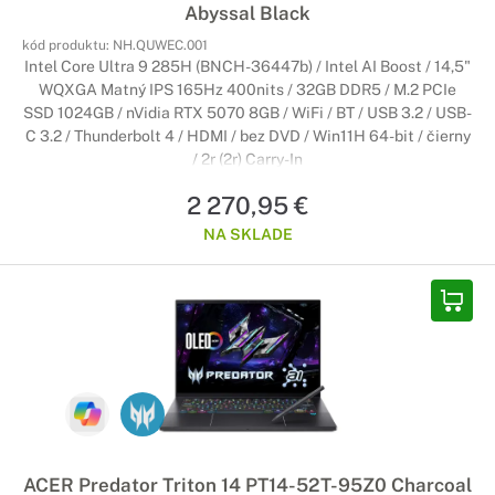
Abyssal Black
kód produktu:
NH.QUWEC.001
Intel Core Ultra 9 285H (BNCH-36447b) / Intel AI Boost / 14,5"
WQXGA Matný IPS 165Hz 400nits / 32GB DDR5 / M.2 PCIe
SSD 1024GB / nVidia RTX 5070 8GB / WiFi / BT / USB 3.2 / USB-
C 3.2 / Thunderbolt 4 / HDMI / bez DVD / Win11H 64-bit / čierny
/ 2r (2r) Carry-In
2 270,95 €
NA SKLADE
ACER Predator Triton 14 PT14-52T-95Z0 Charcoal