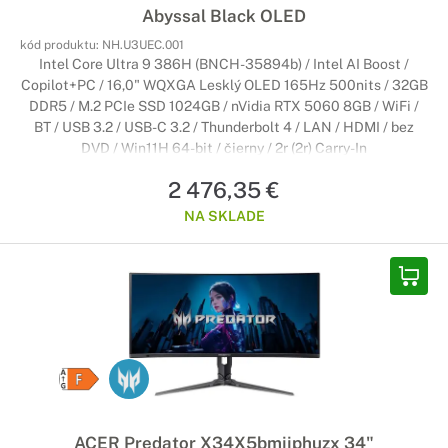
Abyssal Black OLED
kód produktu:
NH.U3UEC.001
Intel Core Ultra 9 386H (BNCH-35894b) / Intel AI Boost /
Copilot+PC / 16,0" WQXGA Lesklý OLED 165Hz 500nits / 32GB
DDR5 / M.2 PCIe SSD 1024GB / nVidia RTX 5060 8GB / WiFi /
BT / USB 3.2 / USB-C 3.2 / Thunderbolt 4 / LAN / HDMI / bez
DVD / Win11H 64-bit / čierny / 2r (2r) Carry-In
2 476,35 €
NA SKLADE
ACER Predator X34X5bmiiphuzx 34"