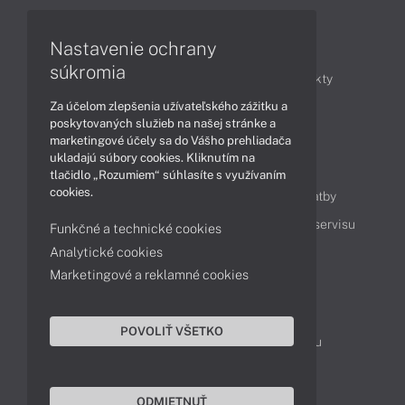
Články
Nastavenie ochrany
súkromia
Obchodné informácie
Novinky
Produkty
Za účelom zlepšenia užívateľského zážitku a
Technológie
Videá
poskytovaných služieb na našej stránke a
marketingové účely sa do Vášho prehliadača
ukladajú súbory cookies. Kliknutím na
Obsah
tlačidlo „Rozumiem“ súhlasíte s využívaním
cookies.
Ako nakupovať
Možnosti doručenia a platby
Podpora a servis
Servisné služby
Cenník servisu
Funkčné a technické cookies
Analytické cookies
Marketingové a reklamné cookies
Kontakty
043 4224 771
Obchodné oddelenie
POVOLIŤ VŠETKO
Servisné oddelenie
Reklamácia tovaru
TeamViewer (vzdialená podpora)
ODMIETNUŤ