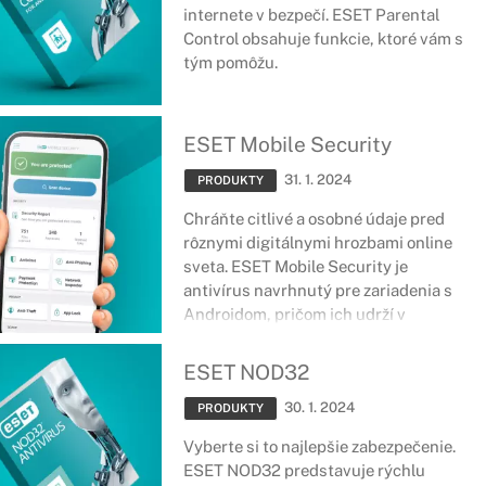
internete v bezpečí. ESET Parental
Control obsahuje funkcie, ktoré vám s
tým pomôžu.
ESET Mobile Security
31. 1. 2024
PRODUKTY
Chráňte citlivé a osobné údaje pred
rôznymi digitálnymi hrozbami online
sveta. ESET Mobile Security je
antivírus navrhnutý pre zariadenia s
Androidom, pričom ich udrží v
bezpečí, nech ste kdekoľvek. Správa o
bezpečnosti, ochrana platieb, strážca
ESET NOD32
siete a množstvo ďalších nástrojov a
30. 1. 2024
funkcií sa postará o špičkové
PRODUKTY
zabezpečenie smartfónov či tabletov.
Vyberte si to najlepšie zabezpečenie.
ESET NOD32 predstavuje rýchlu