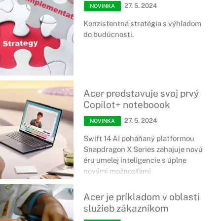
27. 5. 2024
NOVINKA
Konzistentná stratégia s výhľadom
do budúcnosti.
Acer predstavuje svoj prvý
Copilot+ noteboook
27. 5. 2024
NOVINKA
Swift 14 AI poháňaný platformou
Snapdragon X Series zahajuje novú
éru umelej inteligencie s úplne
novými možnosťami
Acer je príkladom v oblasti
služieb zákazníkom