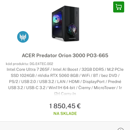
ACER Predator Orion 3000 PO3-665
kód produktu:
DG.E4TEC.002
Intel Core Ultra 7 265F / Intel AI Boost / 32GB DDR5 / M.2 PCIe
SSD 1024GB / nVidia RTX 5060 8GB / WiFi / BT / bez DVD /
PS/2 / USB 2.0 / USB 3.2 / LAN / HDMI / DisplayPort / Predné
USB 3.2 / USB-C 3.2 / Win11H 64-bit / Čierny / MicroTower / 1r
(2r) Carry-In
1 850,45 €
NA SKLADE