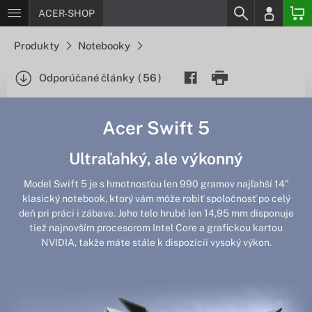
ACER-SHOP
Produkty
Notebooky
Odporúčané články
(
56
)
Acer Swift 5
Ultraľahký, ale výkonný
Model Swift 5 je s hmotnosťou len 990 gramov najľahší 14"
klasický notebook, ktorý vám môže robiť spoločnosť po celý
deň pri práci i zábave. Jeho telo hrubé len 14,95 mm disponuje
tiež najnovším procesorom Intel Core a grafickou kartou
NVIDIA, takže máte stále k dispozícii vysoký výkon.