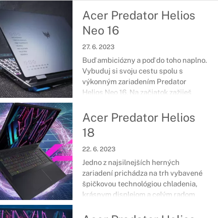
Acer Predator Helios
Neo 16
27. 6. 2023
Buď ambiciózny a poď do toho naplno.
Vybuduj si svoju cestu spolu s
výkonným zariadením Predator
Helios Neo 16. Na začiatok zažiješ
kopec dobrodružstiev, pričom sa z
vás stane zohratá dvojica, ktorá si
Acer Predator Helios
postupne naplní svoje herné cieľe.
18
22. 6. 2023
Jedno z najsilnejších herných
zariadení prichádza na trh vybavené
špičkovou technológiou chladenia,
krásnym displejom a celým radom
funkcií a hardvéru, ktoré pomáhajú
navýšiť výkon na maximum. Nech je