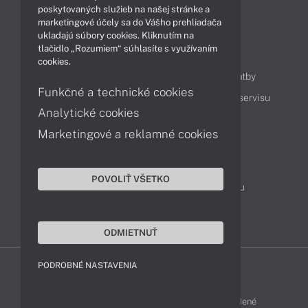
Technológie
Videá
poskytovaných služieb na našej stránke a
marketingové účely sa do Vášho prehliadača
ukladajú súbory cookies. Kliknutím na
tlačidlo „Rozumiem“ súhlasíte s využívaním
Obsah
cookies.
Ako nakupovať
Možnosti doručenia a platby
Funkčné a technické cookies
Podpora a servis
Servisné služby
Cenník servisu
Analytické cookies
Marketingové a reklamné cookies
Kontakty
043 4224 771
Obchodné oddelenie
POVOLIŤ VŠETKO
Servisné oddelenie
Reklamácia tovaru
TeamViewer (vzdialená podpora)
ODMIETNUŤ
PODROBNÉ NASTAVENIA
ACER-SHOP © 2011 - 2026 Všetky práva vyhradené