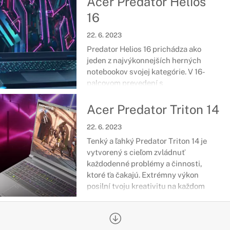
Acer Predator Helios
tvoj cieľ akýkoľvek, s týmto
16
zariadením pôjde všetko hladko.
22. 6. 2023
Predator Helios 16 prichádza ako
jeden z najvýkonnejších herných
notebookov svojej kategórie. V 16-
palcovom prevedení s
najaktuálnejšími komponentmi sa
ukrýva výkon hodný každodenných
Acer Predator Triton 14
víťazstiev. Zostaň pri zemi a priprav
22. 6. 2023
sa na svoj čas.
Tenký a ľahký Predator Triton 14 je
vytvorený s cieľom zvládnuť
každodenné problémy a činnosti,
ktoré ťa čakajú. Extrémny výkon
posilní tvoju kreativitu na každom
kroku a strieborný dizajn zariadenia
zapadne k akémukoľvek štýlu.