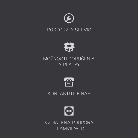
Káblové reproduktory
Ten najkvalitnejší prenos zvuku
PODPORA A SERVIS
Káblové reproduktory sú navrhnuté pre spoľahlivý prenos
kvalitného zvuku. Pripojte ich jednoducho k svojmu zariadeniu
a užívajte si krištáľovo čistý zvuk po celý deň.
MOŽNOSTI DORUČENIA
A PLATBY
KONTAKTUJTE NÁS
VZDIALENÁ PODPORA
TEAMVIEWER