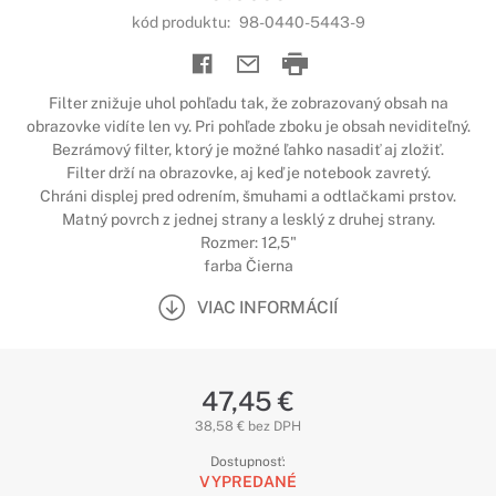
kód produktu:
98-0440-5443-9
Filter znižuje uhol pohľadu tak, že zobrazovaný obsah na
obrazovke vidíte len vy. Pri pohľade zboku je obsah neviditeľný.
Bezrámový filter, ktorý je možné ľahko nasadiť aj zložiť.
Filter drží na obrazovke, aj keď je notebook zavretý.
Chráni displej pred odrením, šmuhami a odtlačkami prstov.
Matný povrch z jednej strany a lesklý z druhej strany.
Rozmer: 12,5"
farba Čierna
VIAC INFORMÁCIÍ
47,45 €
38,58 € bez DPH
Dostupnosť:
VYPREDANÉ