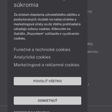
Články
súkromia
Obchodné informácie
Novinky
Produkty
Za účelom zlepšenia užívateľského zážitku a
Technológie
Videá
poskytovaných služieb na našej stránke a
marketingové účely sa do Vášho prehliadača
ukladajú súbory cookies. Kliknutím na
tlačidlo „Rozumiem“ súhlasíte s využívaním
Obsah
cookies.
Ako nakupovať
Možnosti doručenia a platby
Funkčné a technické cookies
Podpora a servis
Servisné služby
Cenník servisu
Analytické cookies
Marketingové a reklamné cookies
Kontakty
043 4224 771
Obchodné oddelenie
POVOLIŤ VŠETKO
Servisné oddelenie
Reklamácia tovaru
TeamViewer (vzdialená podpora)
ODMIETNUŤ