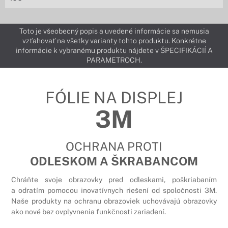
Toto je všeobecný popis a uvedené informácie sa nemusia
vzťahovať na všetky varianty tohto produktu. Konkrétne
informácie k vybranému produktu nájdete v ŠPECIFIKÁCIÍ A
PARAMETROCH.
FÓLIE NA DISPLEJ
3M
OCHRANA PROTI
ODLESKOM A ŠKRABANCOM
Chráňte svoje obrazovky pred odleskami, poškriabaním
a odratím pomocou inovatívnych riešení od spoločnosti 3M.
Naše produkty na ochranu obrazoviek uchovávajú obrazovky
ako nové bez ovplyvnenia funkčnosti zariadení.