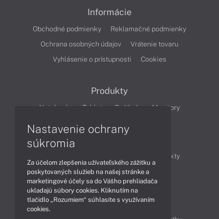
Informácie
Obchodné podmienky
Reklamačné podmienky
Ochrana osobných údajov
Vrátenie tovaru
Vyhlásenie o prístupnosti
Cookies
Produkty
Notebooky
Tablety
Počítače
Monitory
Nastavenie ochrany
Články
súkromia
Obchodné informácie
Novinky
Produkty
Za účelom zlepšenia užívateľského zážitku a
Technológie
Videá
poskytovaných služieb na našej stránke a
marketingové účely sa do Vášho prehliadača
ukladajú súbory cookies. Kliknutím na
tlačidlo „Rozumiem“ súhlasíte s využívaním
Obsah
cookies.