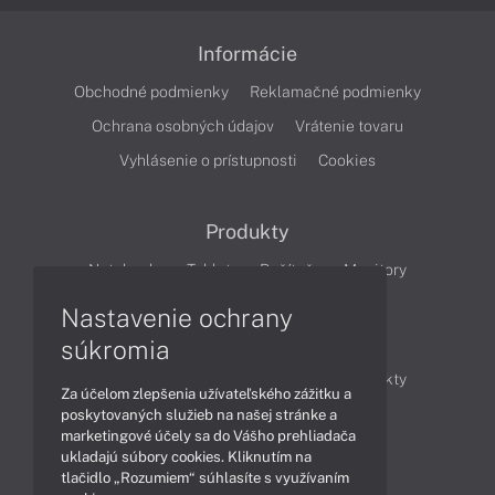
Informácie
Obchodné podmienky
Reklamačné podmienky
Ochrana osobných údajov
Vrátenie tovaru
Vyhlásenie o prístupnosti
Cookies
Produkty
Notebooky
Tablety
Počítače
Monitory
Nastavenie ochrany
Články
súkromia
Obchodné informácie
Novinky
Produkty
Za účelom zlepšenia užívateľského zážitku a
Technológie
Videá
poskytovaných služieb na našej stránke a
marketingové účely sa do Vášho prehliadača
ukladajú súbory cookies. Kliknutím na
tlačidlo „Rozumiem“ súhlasíte s využívaním
Obsah