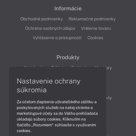
Informácie
Obchodné podmienky
Reklamačné podmienky
Ochrana osobných údajov
Vrátenie tovaru
Vyhlásenie o prístupnosti
Cookies
Produkty
Notebooky
Tablety
Počítače
Monitory
Nastavenie ochrany
Články
súkromia
Obchodné informácie
Novinky
Produkty
Za účelom zlepšenia užívateľského zážitku a
Technológie
Videá
poskytovaných služieb na našej stránke a
marketingové účely sa do Vášho prehliadača
ukladajú súbory cookies. Kliknutím na
tlačidlo „Rozumiem“ súhlasíte s využívaním
Obsah
cookies.