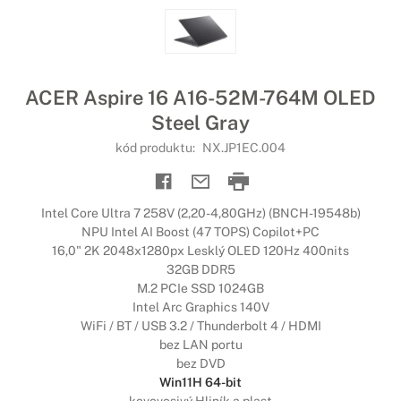
ACER Aspire 16 A16-52M-764M OLED
Steel Gray
kód produktu:
NX.JP1EC.004
Intel Core Ultra 7 258V (2,20-4,80GHz) (BNCH-19548b)
NPU Intel AI Boost (47 TOPS) Copilot+PC
16,0" 2K 2048x1280px Lesklý OLED 120Hz 400nits
32GB DDR5
M.2 PCIe SSD 1024GB
Intel Arc Graphics 140V
WiFi / BT / USB 3.2 / Thunderbolt 4 / HDMI
bez LAN portu
bez DVD
Win11H 64-bit