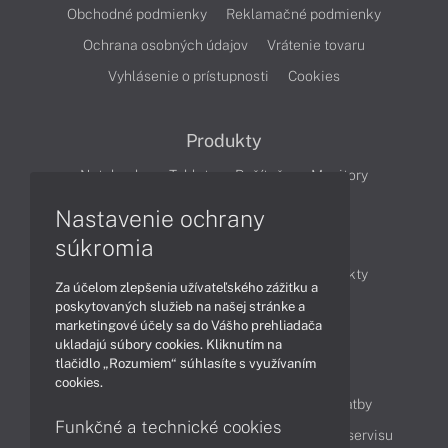
Obchodné podmienky
Reklamačné podmienky
Ochrana osobných údajov
Vrátenie tovaru
Vyhlásenie o prístupnosti
Cookies
Produkty
Notebooky
Tablety
Počítače
Monitory
Nastavenie ochrany
Články
súkromia
Obchodné informácie
Novinky
Produkty
Za účelom zlepšenia užívateľského zážitku a
Technológie
Videá
poskytovaných služieb na našej stránke a
marketingové účely sa do Vášho prehliadača
ukladajú súbory cookies. Kliknutím na
tlačidlo „Rozumiem“ súhlasíte s využívaním
Obsah
cookies.
Ako nakupovať
Možnosti doručenia a platby
Funkčné a technické cookies
Podpora a servis
Servisné služby
Cenník servisu