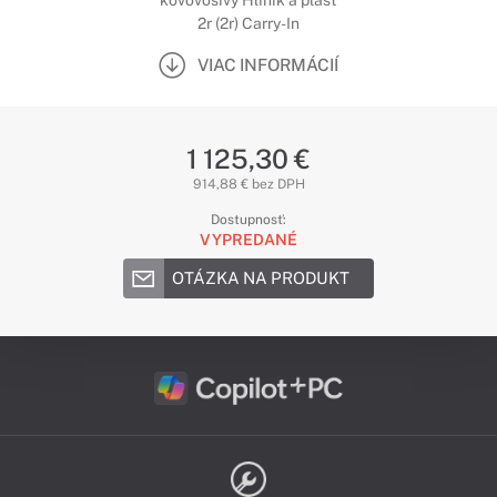
kovovosivý Hliník a plast
2r (2r) Carry-In
VIAC INFORMÁCIÍ
1 125,30 €
914,88 € bez DPH
Dostupnosť:
VYPREDANÉ
OTÁZKA NA PRODUKT