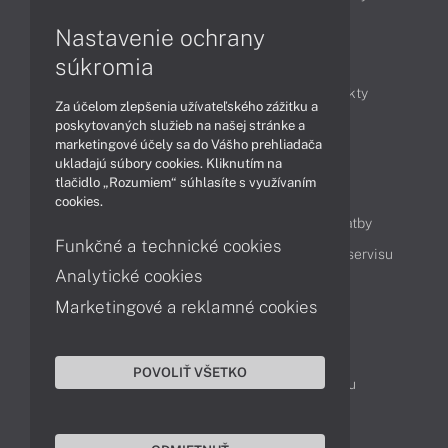
Nastavenie ochrany
Články
súkromia
Obchodné informácie
Novinky
Produkty
Za účelom zlepšenia užívateľského zážitku a
Technológie
Videá
poskytovaných služieb na našej stránke a
marketingové účely sa do Vášho prehliadača
ukladajú súbory cookies. Kliknutím na
tlačidlo „Rozumiem“ súhlasíte s využívaním
Obsah
cookies.
Ako nakupovať
Možnosti doručenia a platby
Funkčné a technické cookies
Podpora a servis
Servisné služby
Cenník servisu
Analytické cookies
Marketingové a reklamné cookies
Kontakty
043 4224 771
Obchodné oddelenie
POVOLIŤ VŠETKO
Servisné oddelenie
Reklamácia tovaru
TeamViewer (vzdialená podpora)