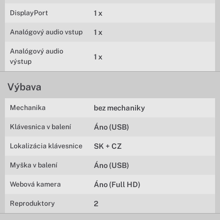
DisplayPort
1 x
Analógový audio vstup
1 x
Analógový audio
1 x
výstup
Výbava
Mechanika
bez mechaniky
Klávesnica v balení
Áno (USB)
Lokalizácia klávesnice
SK + CZ
Myška v balení
Áno (USB)
Webová kamera
Áno (Full HD)
Reproduktory
2