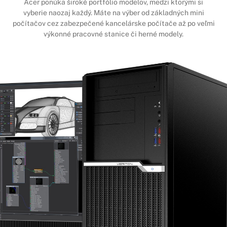
Acer ponúka široké portfólio modelov, medzi ktorými si
vyberie naozaj každý. Máte na výber od základných mini
počítačov cez zabezpečené kancelárske počítače až po veľmi
výkonné pracovné stanice či herné modely.