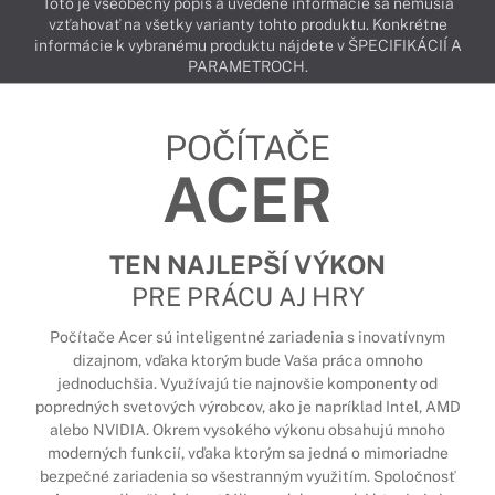
Toto je všeobecný popis a uvedené informácie sa nemusia
vzťahovať na všetky varianty tohto produktu. Konkrétne
informácie k vybranému produktu nájdete v ŠPECIFIKÁCIÍ A
PARAMETROCH.
POČÍTAČE
ACER
TEN NAJLEPŠÍ VÝKON
PRE PRÁCU AJ HRY
Počítače Acer sú inteligentné zariadenia s inovatívnym
dizajnom, vďaka ktorým bude Vaša práca omnoho
jednoduchšia. Využívajú tie najnovšie komponenty od
popredných svetových výrobcov, ako je napríklad Intel, AMD
alebo NVIDIA. Okrem vysokého výkonu obsahujú mnoho
moderných funkcií, vďaka ktorým sa jedná o mimoriadne
bezpečné zariadenia so všestranným využitím. Spoločnosť