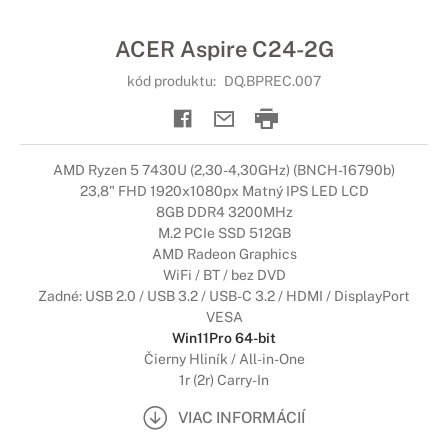
ACER Aspire C24-2G
kód produktu:
DQ.BPREC.007
AMD Ryzen 5 7430U (2,30-4,30GHz) (BNCH-16790b)
23,8" FHD 1920x1080px Matný IPS LED LCD
8GB DDR4 3200MHz
M.2 PCIe SSD 512GB
AMD Radeon Graphics
WiFi / BT / bez DVD
Zadné: USB 2.0 / USB 3.2 / USB-C 3.2 / HDMI / DisplayPort
VESA
Win11Pro 64-bit
Čierny Hliník / All-in-One
1r (2r) Carry-In
VIAC INFORMÁCIÍ