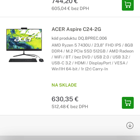
744,20 €
605,04 € bez DPH
ACER Aspire C24-2G
kód produktu:
DQ.BPREC.006
AMD Ryzen 5 7430U / 23,8" FHD IPS / 8GB
DDR4 / M.2 PCIe SSD 512GB / AMD Radeon
/ WiFi / BT / bez DVD / USB 2.0 / USB 3.2 /
USB-C 3.2 / HDMI / DisplayPort / VESA /
Win11H 64-bit / 1r (2r) Carry-In
NA SKLADE
630,35 €
512,48 € bez DPH