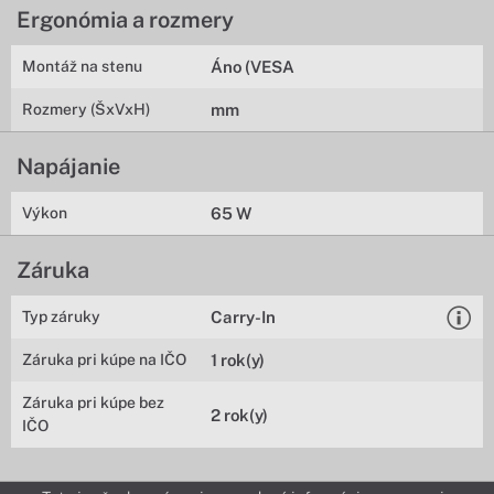
Ergonómia a rozmery
Montáž na stenu
Áno (VESA
Rozmery (ŠxVxH)
mm
Napájanie
Výkon
65 W
Záruka
Typ záruky
Carry-In
Záruka pri kúpe na IČO
1 rok(y)
Záruka pri kúpe bez
2 rok(y)
IČO