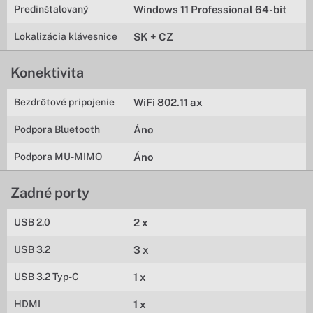
Predinštalovaný
Windows 11 Professional 64-bit
Lokalizácia klávesnice
SK + CZ
Konektivita
Bezdrôtové pripojenie
WiFi 802.11 ax
Podpora Bluetooth
Áno
Podpora MU-MIMO
Áno
Zadné porty
USB 2.0
2 x
USB 3.2
3 x
USB 3.2 Typ-C
1 x
HDMI
1 x