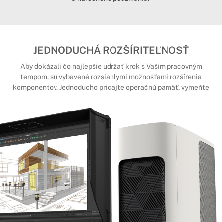
JEDNODUCHÁ ROZŠÍRITEĽNOSŤ
Aby dokázali čo najlepšie udržať krok s Vašim pracovným
tempom, sú vybavené rozsiahlymi možnosťami rozšírenia
komponentov. Jednoducho pridajte operačnú pamäť, vymeňte
disk alebo osaďte počítač dedikovanou grafickou kartou.