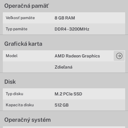
Operačná pamäť
Veľkosť pamäte
8 GB RAM
Typ pamäte
DDR4 - 3200MHz
Grafická karta
Model
AMD Radeon Graphics
Zdieľaná
Disk
Typ disku
M.2 PCIe SSD
Kapacita disku
512 GB
Operačný systém