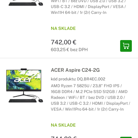
WiFi / BT / bez DVD / USB 2.0 / USB 3.2 /
USB-C 3.2 / HDMI / DisplayPort / VESA /
Win11H 64-bit / 1r (2r) Carry-In
NA SKLADE
742,00 €
603,25 € bez DPH
ACER Aspire C24-2G
kód produktu:
DQ.BR4EC.002
AMD Ryzen 7 5825U / 23,8" FHD IPS /
16GB DDR4 / M.2 PCIe SSD 512GB / AMD
Radeon / WiFi / BT / bez DVD / USB 2.0 /
USB 3.2 / USB-C 3.2 / HDMI / DisplayPort /
VESA / Win11Pro 64-bit / 1r (2r) Carry-In
NA SKLADE