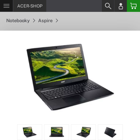
ACER-SHOP
Notebooky
Aspire