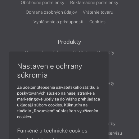
Obchodné podmienky
Reklamačné podmienky
Ochrana osobných údajov
Vrátenie tovaru
Vyhlásenie o prístupnosti
Cookies
Produkty
Notebooky
Tablety
Počítače
Monitory
Nastavenie ochrany
Články
súkromia
Obchodné informácie
Novinky
Produkty
Za účelom zlepšenia užívateľského zážitku a
Technológie
Videá
poskytovaných služieb na našej stránke a
marketingové účely sa do Vášho prehliadača
ukladajú súbory cookies. Kliknutím na
tlačidlo „Rozumiem“ súhlasíte s využívaním
Obsah
cookies.
Ako nakupovať
Možnosti doručenia a platby
Funkčné a technické cookies
Podpora a servis
Servisné služby
Cenník servisu