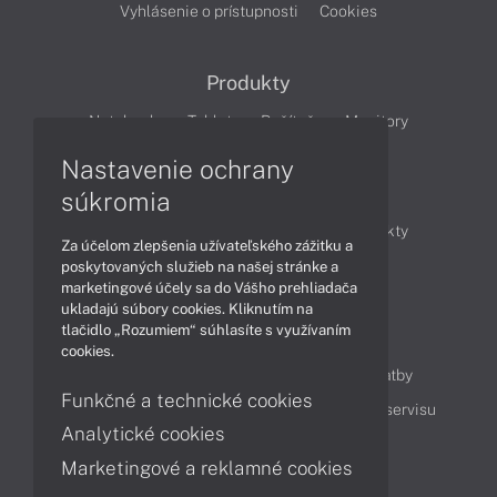
Vyhlásenie o prístupnosti
Cookies
Produkty
Notebooky
Tablety
Počítače
Monitory
Nastavenie ochrany
Články
súkromia
Obchodné informácie
Novinky
Produkty
Za účelom zlepšenia užívateľského zážitku a
Technológie
Videá
poskytovaných služieb na našej stránke a
marketingové účely sa do Vášho prehliadača
ukladajú súbory cookies. Kliknutím na
tlačidlo „Rozumiem“ súhlasíte s využívaním
Obsah
cookies.
Ako nakupovať
Možnosti doručenia a platby
Funkčné a technické cookies
Podpora a servis
Servisné služby
Cenník servisu
Analytické cookies
Marketingové a reklamné cookies
Kontakty