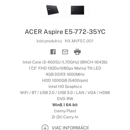
ACER Aspire E5-772-35YC
kód produktu:
NX.MVFEC.001
Intel Core i3-4005U (1,70GHz) (BNCH-1643b)
17,3" FHD 1920x1080px Matný TN LED
4GB DDR3 1600MHz
HDD 1000GB (5400rpm)
Intel HD Graphics
WiFi / BT / USB 2.0 / USB 3.0 / LAN / VGA / HDMI
DVD-RW
Win8.1 64-bit
čierny Plast
2r (2r) Carry-In
VIAC INFORMÁCIÍ