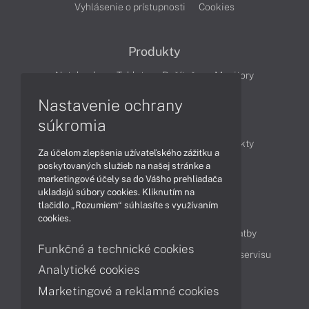
Vyhlásenie o prístupnosti
Cookies
Produkty
Notebooky
Tablety
Počítače
Monitory
Nastavenie ochrany
Články
súkromia
Obchodné informácie
Novinky
Produkty
Za účelom zlepšenia užívateľského zážitku a
Technológie
Videá
poskytovaných služieb na našej stránke a
marketingové účely sa do Vášho prehliadača
ukladajú súbory cookies. Kliknutím na
tlačidlo „Rozumiem“ súhlasíte s využívaním
Obsah
cookies.
Ako nakupovať
Možnosti doručenia a platby
Funkčné a technické cookies
Podpora a servis
Servisné služby
Cenník servisu
Analytické cookies
Marketingové a reklamné cookies
Kontakty