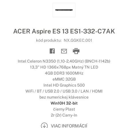
ACER Aspire ES 13 ES1-332-C7AK
kód produktu:
NX.GGKEC.001
Intel Celeron N3350 (1,10-2,40GHz) (BNCH-1142b)
13,3" HD 1366x768px Matný TN LED
4GB DDR3 1600MHz
eMMC 32GB
Intel HD Graphics 500
WiFi / BT / USB 2.0 / USB 3.0 / LAN / HDMI
bez numerickej klávesnice
Win10H 32-bit
čierny Plast
2r (2r) Carry-In
VIAC INFORMÁCIÍ