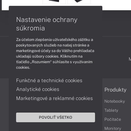
Nastavenie ochrany
súkromia
Za účelom zlepšenia užívateľského zážitku a
poskytovaných služieb na našej stránke a
marketingové účely sa do Vášho prehliadača
ukladajú súbory cookies. Kliknutím na
PODPORA A SERVIS
tlačidlo „Rozumiem“ súhlasíte s využívaním
cookies.
Funkčné a technické cookies
Analytické cookies
Informácie
Produkty
Marketingové a reklamné cookies
Obchodné podmienky
Notebooky
Reklamačné podmienky
Tablety
POVOLIŤ VŠETKO
Ochrana osobných údajov
Počítače
Vrátenie tovaru
Monitory