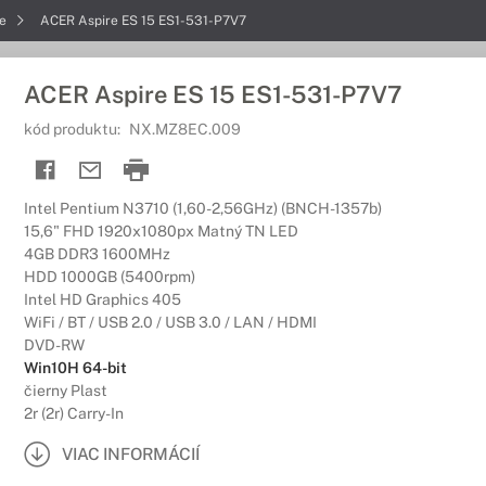
re
ACER Aspire ES 15 ES1-531-P7V7
ACER Aspire ES 15 ES1-531-P7V7
kód produktu:
NX.MZ8EC.009
Intel Pentium N3710 (1,60-2,56GHz) (BNCH-1357b)
15,6" FHD 1920x1080px Matný TN LED
4GB DDR3 1600MHz
HDD 1000GB (5400rpm)
Intel HD Graphics 405
WiFi / BT / USB 2.0 / USB 3.0 / LAN / HDMI
DVD-RW
Win10H 64-bit
čierny Plast
2r (2r) Carry-In
VIAC INFORMÁCIÍ