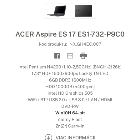
ACER Aspire ES 17 ES1-732-P9C0
kód produktu:
NX.GH4EC.007
Intel Pentium N4200 (1,10-2,50GHz) (BNCH-2126b)
17,3" HD+ 1600x900px Lesklý TN LED
6GB DDR3 1600MHz
HDD 1000GB (5400rpm)
Intel HD Graphics 505
WiFi / BT / USB 2.0 / USB 3.0 / LAN / HDMI
DVD-RW
Win10H 64-bit
čierny Plast
2r (2r) Carry-In
VIAC INFORMÁCIÍ