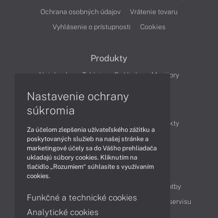
Ochrana osobných údajov
Vrátenie tovaru
Vyhlásenie o prístupnosti
Cookies
Produkty
Notebooky
Tablety
Počítače
Monitory
Nastavenie ochrany
Články
súkromia
Obchodné informácie
Novinky
Produkty
Za účelom zlepšenia užívateľského zážitku a
Technológie
Videá
poskytovaných služieb na našej stránke a
marketingové účely sa do Vášho prehliadača
ukladajú súbory cookies. Kliknutím na
tlačidlo „Rozumiem“ súhlasíte s využívaním
Obsah
cookies.
Ako nakupovať
Možnosti doručenia a platby
Funkčné a technické cookies
Podpora a servis
Servisné služby
Cenník servisu
Analytické cookies