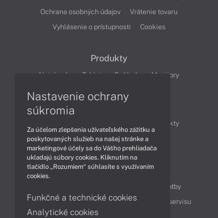
Ochrana osobných údajov
Vrátenie tovaru
Vyhlásenie o prístupnosti
Cookies
Produkty
Notebooky
Tablety
Počítače
Monitory
Nastavenie ochrany
Články
súkromia
Obchodné informácie
Novinky
Produkty
Za účelom zlepšenia užívateľského zážitku a
Technológie
Videá
poskytovaných služieb na našej stránke a
marketingové účely sa do Vášho prehliadača
ukladajú súbory cookies. Kliknutím na
tlačidlo „Rozumiem“ súhlasíte s využívaním
Obsah
cookies.
Ako nakupovať
Možnosti doručenia a platby
Funkčné a technické cookies
Podpora a servis
Servisné služby
Cenník servisu
Analytické cookies