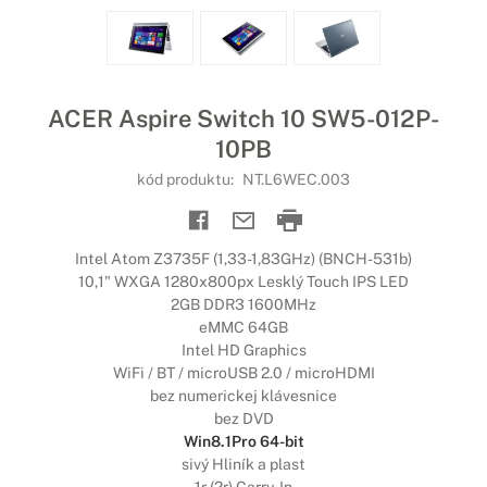
ACER Aspire Switch 10 SW5-012P-
10PB
kód produktu:
NT.L6WEC.003
Intel Atom Z3735F (1,33-1,83GHz) (BNCH-531b)
10,1" WXGA 1280x800px Lesklý Touch IPS LED
2GB DDR3 1600MHz
eMMC 64GB
Intel HD Graphics
WiFi / BT / microUSB 2.0 / microHDMI
bez numerickej klávesnice
bez DVD
Win8.1Pro 64-bit
sivý Hliník a plast