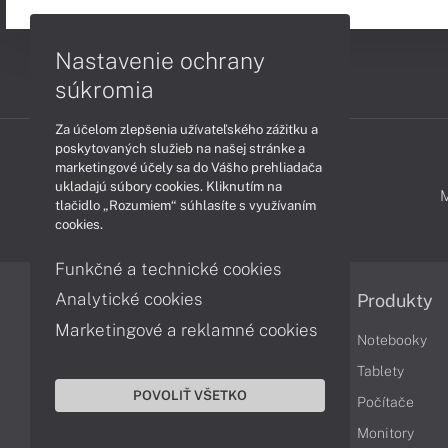
Nastavenie ochrany
súkromia
Za účelom zlepšenia užívateľského zážitku a
poskytovaných služieb na našej stránke a
marketingové účely sa do Vášho prehliadača
ukladajú súbory cookies. Kliknutím na
PODPORA A SERVIS
tlačidlo „Rozumiem“ súhlasíte s využívaním
cookies.
Funkčné a technické cookies
Analytické cookies
Informácie
Produkty
Marketingové a reklamné cookies
Obchodné podmienky
Notebooky
Reklamačné podmienky
Tablety
POVOLIŤ VŠETKO
Ochrana osobných údajov
Počítače
Vrátenie tovaru
Monitory