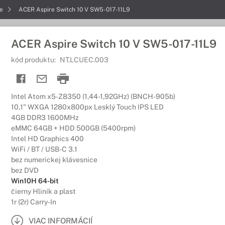
re
ACER Aspire Switch 10 V SW5-017-11L9
ACER Aspire Switch 10 V SW5-017-11L9
kód produktu:
NT.LCUEC.003
Intel Atom x5-Z8350 (1,44-1,92GHz) (BNCH-905b)
10,1" WXGA 1280x800px Lesklý Touch IPS LED
4GB DDR3 1600MHz
eMMC 64GB + HDD 500GB (5400rpm)
Intel HD Graphics 400
WiFi / BT / USB-C 3.1
bez numerickej klávesnice
bez DVD
Win10H 64-bit
čierny Hliník a plast
1r (2r) Carry-In
VIAC INFORMÁCIÍ