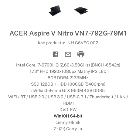
ACER Aspire V Nitro VN7-792G-79M1
kód produktu:
NH.G6VEC.002
Intel Core i7-6700HQ (2,60-3,50GHz) (BNCH-6542b)
17,3" FHD 1920x1080px Matný IPS LED
8GB DDR4 2133MHz
SSD 128GB + HDD 1000GB (5400rpm)
nVidia GeForce GTX 960M 4GB DDR5
WiFi / BT / USB 2.0 / USB 3.0 / USB-C 3.1 / Thunderbolt / LAN /
HDMI
DVD-RW
Win10H 64-bit
čierny Hliník
2r (2r) Carry-In