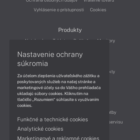
Ochrana osobných údajov
Vrátenie tovaru
Vyhlásenie o prístupnosti
Cookies
Produkty
Notebooky
Tablety
Počítače
Monitory
Nastavenie ochrany
Články
súkromia
Obchodné informácie
Novinky
Produkty
Za účelom zlepšenia užívateľského zážitku a
Technológie
Videá
poskytovaných služieb na našej stránke a
marketingové účely sa do Vášho prehliadača
ukladajú súbory cookies. Kliknutím na
tlačidlo „Rozumiem“ súhlasíte s využívaním
Obsah
cookies.
Ako nakupovať
Možnosti doručenia a platby
Funkčné a technické cookies
Podpora a servis
Servisné služby
Cenník servisu
Analytické cookies
Marketingové a reklamné cookies