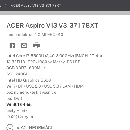
re
ACER Aspire V13 V3-371 78XT
ACER Aspire V13 V3-371 78XT
kód produktu:
NX.MPFEC.010
Intel Core i7-5500U (2,40-3,00GHz) (BNCH-2714b)
13,3" FHD 1920x1080px Matný IPS LED
8GB DDR3 1600MHz
SSD 240GB
Intel HD Graphics 5500
WiFi / BT / USB 2.0 / USB 3.0 / LAN / HDMI
bez numerickej klávesnice
bez DVD
Win8.1 64-bit
biely Hliník
2r (2r) Carry-In
VIAC INFORMÁCIÍ