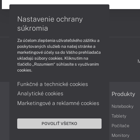
Nastavenie ochrany
súkromia
Za účelom zlepšenia užívateľského zážitku a
poskytovaných služieb na našej stránke a
marketingové účely sa do Vášho prehliadača
ukladajú súbory cookies. Kliknutím na
PODPORA A SERVIS
tlačidlo „Rozumiem“ súhlasíte s využívaním
cookies.
Funkčné a technické cookies
Analytické cookies
Informácie
Produkty
Marketingové a reklamné cookies
Obchodné podmienky
Notebooky
Reklamačné podmienky
Tablety
POVOLIŤ VŠETKO
Ochrana osobných údajov
Počítače
Vrátenie tovaru
Monitory