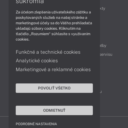
súkromia
Obchodné informácie
Novinky
Produkty
Za účelom zlepšenia užívateľského zážitku a
Technológie
Videá
poskytovaných služieb na našej stránke a
marketingové účely sa do Vášho prehliadača
ukladajú súbory cookies. Kliknutím na
tlačidlo „Rozumiem“ súhlasíte s využívaním
Obsah
cookies.
Ako nakupovať
Možnosti doručenia a platby
Funkčné a technické cookies
Podpora a servis
Servisné služby
Cenník servisu
Analytické cookies
Marketingové a reklamné cookies
Kontakty
043 4224 771
Obchodné oddelenie
POVOLIŤ VŠETKO
Servisné oddelenie
Reklamácia tovaru
TeamViewer (vzdialená podpora)
ODMIETNUŤ
PODROBNÉ NASTAVENIA