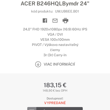
ACER B246HQLBymdr 24"
kód produktu:
UM.UB6EE.B01
24,0" FHD 1920x1080px (16:9) 60Hz IPS
VGA / DVI
VESA 100x100mm
PIVOT / Výškovo nastaviteľný
čierny
3r (3r) Carry-In
VIAC INFORMÁCIÍ
183,15 €
148,90 € bez DPH
Dostupnosť:
VYPREDANÉ