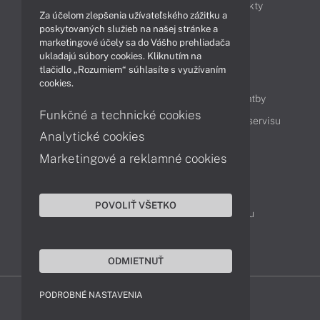
Obchodné informácie
Novinky
Produkty
Za účelom zlepšenia užívateľského zážitku a
Technológie
Videá
poskytovaných služieb na našej stránke a
marketingové účely sa do Vášho prehliadača
ukladajú súbory cookies. Kliknutím na
tlačidlo „Rozumiem“ súhlasíte s využívaním
Obsah
cookies.
Ako nakupovať
Možnosti doručenia a platby
Funkčné a technické cookies
Podpora a servis
Servisné služby
Cenník servisu
Analytické cookies
Marketingové a reklamné cookies
Kontakty
043 4224 771
Obchodné oddelenie
POVOLIŤ VŠETKO
Servisné oddelenie
Reklamácia tovaru
TeamViewer (vzdialená podpora)
ODMIETNUŤ
PODROBNÉ NASTAVENIA