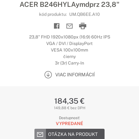
ACER B246HYLAymdprz 23,8"
kód produktu:
UM.QB6EE.A10
23,8" FHD 1920x1080px (16:9) 60Hz IPS
VGA / DVI / DisplayPort
VESA 100x100mm
čierny
3r (3r) Carry-In
VIAC INFORMÁCIÍ
184,35 €
149,88 € bez DPH
Dostupnosť:
VYPREDANÉ
OTÁZKA NA PRODUKT