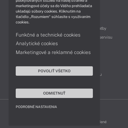
Technológie
Videá
poskytovaných služieb na našej stránke a
marketingové účely sa do Vášho prehliadača
ukladajú súbory cookies. Kliknutím na
tlačidlo „Rozumiem“ súhlasíte s využívaním
Obsah
cookies.
Ako nakupovať
Možnosti doručenia a platby
Funkčné a technické cookies
Podpora a servis
Servisné služby
Cenník servisu
Analytické cookies
Marketingové a reklamné cookies
Kontakty
043 4224 771
Obchodné oddelenie
POVOLIŤ VŠETKO
Servisné oddelenie
Reklamácia tovaru
TeamViewer (vzdialená podpora)
ODMIETNUŤ
PODROBNÉ NASTAVENIA
ACER-SHOP © 2011 - 2026 Všetky práva vyhradené