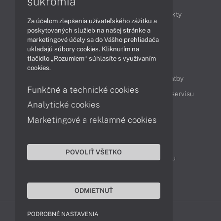
súkromia
Obchodné informácie
Novinky
Produkty
Za účelom zlepšenia užívateľského zážitku a
Technológie
Videá
poskytovaných služieb na našej stránke a
marketingové účely sa do Vášho prehliadača
ukladajú súbory cookies. Kliknutím na
tlačidlo „Rozumiem“ súhlasíte s využívaním
Obsah
cookies.
Ako nakupovať
Možnosti doručenia a platby
Funkčné a technické cookies
Podpora a servis
Servisné služby
Cenník servisu
Analytické cookies
Marketingové a reklamné cookies
Kontakty
043 4224 771
Obchodné oddelenie
POVOLIŤ VŠETKO
Servisné oddelenie
Reklamácia tovaru
TeamViewer (vzdialená podpora)
ODMIETNUŤ
PODROBNÉ NASTAVENIA