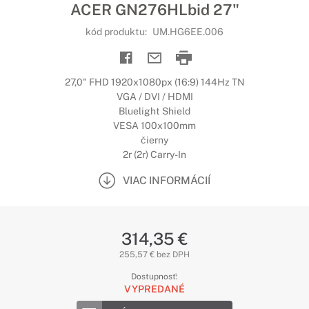
ACER GN276HLbid 27"
kód produktu:
UM.HG6EE.006
27,0" FHD 1920x1080px (16:9) 144Hz TN
VGA / DVI / HDMI
Bluelight Shield
VESA 100x100mm
čierny
2r (2r) Carry-In
VIAC INFORMÁCIÍ
314,35 €
255,57 € bez DPH
Dostupnosť:
VYPREDANÉ