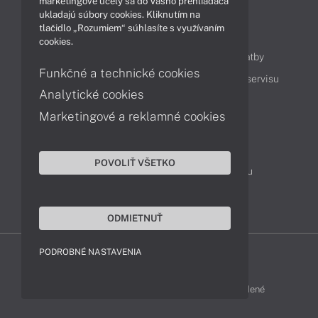
marketingové účely sa do Vášho prehliadača
ukladajú súbory cookies. Kliknutím na
tlačidlo „Rozumiem“ súhlasíte s využívaním
Obsah
cookies.
Ako nakupovať
Možnosti doručenia a platby
Funkčné a technické cookies
Podpora a servis
Servisné služby
Cenník servisu
Analytické cookies
Marketingové a reklamné cookies
Kontakty
043 4224 771
Obchodné oddelenie
POVOLIŤ VŠETKO
Servisné oddelenie
Reklamácia tovaru
TeamViewer (vzdialená podpora)
ODMIETNUŤ
PODROBNÉ NASTAVENIA
ACER-SHOP © 2011 - 2026 Všetky práva vyhradené