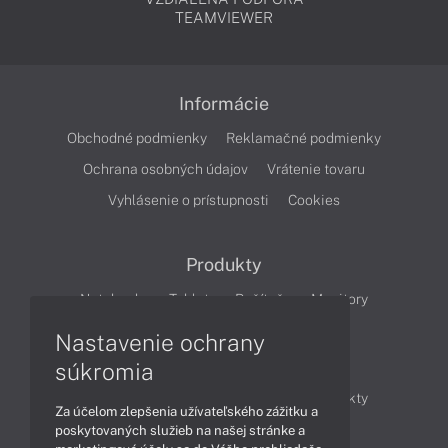
TEAMVIEWER
Informácie
Obchodné podmienky
Reklamačné podmienky
Ochrana osobných údajov
Vrátenie tovaru
Vyhlásenie o prístupnosti
Cookies
Produkty
Notebooky
Tablety
Počítače
Monitory
Nastavenie ochrany
Články
súkromia
Obchodné informácie
Novinky
Produkty
Za účelom zlepšenia užívateľského zážitku a
Technológie
Videá
poskytovaných služieb na našej stránke a