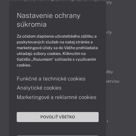
Notebooky
Tablety
Počítače
Monitory
Nastavenie ochrany
Články
súkromia
Obchodné informácie
Novinky
Produkty
Za účelom zlepšenia užívateľského zážitku a
Technológie
Videá
poskytovaných služieb na našej stránke a
marketingové účely sa do Vášho prehliadača
ukladajú súbory cookies. Kliknutím na
tlačidlo „Rozumiem“ súhlasíte s využívaním
Obsah
cookies.
Ako nakupovať
Možnosti doručenia a platby
Funkčné a technické cookies
Podpora a servis
Servisné služby
Cenník servisu
Analytické cookies
Marketingové a reklamné cookies
Kontakty
043 4224 771
Obchodné oddelenie
POVOLIŤ VŠETKO
Servisné oddelenie
Reklamácia tovaru
TeamViewer (vzdialená podpora)