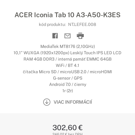
ACER Iconia Tab 10 A3-A50-K3ES
kód produktu:
NT.LEFEE.008
MediaTek MT8176 (2,10GHz)
10,1" WUXGA (1920x1200px) Lesklý Touch IPS LED LCD
RAM 4GB DDR3 / interná pamäť EMMC 64GB
WiFi / BT 4.1
čítačka Micro SD / microUSB 2.0 / microHDMI
G-sensor / GPS
Android 7.0 / čierny
1r (2r)
VIAC INFORMÁCIÍ
302,60 €
246,02 € bez DPH