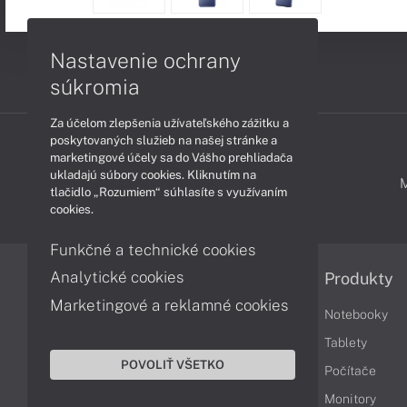
Nastavenie ochrany
súkromia
Za účelom zlepšenia užívateľského zážitku a
poskytovaných služieb na našej stránke a
marketingové účely sa do Vášho prehliadača
ukladajú súbory cookies. Kliknutím na
PODPORA A SERVIS
tlačidlo „Rozumiem“ súhlasíte s využívaním
cookies.
Funkčné a technické cookies
Analytické cookies
Informácie
Produkty
Marketingové a reklamné cookies
Obchodné podmienky
Notebooky
Reklamačné podmienky
Tablety
POVOLIŤ VŠETKO
Ochrana osobných údajov
Počítače
Vrátenie tovaru
Monitory