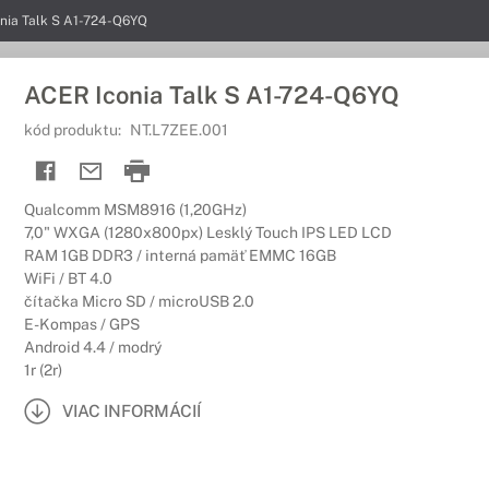
nia Talk S A1-724-Q6YQ
ACER Iconia Talk S A1-724-Q6YQ
kód produktu:
NT.L7ZEE.001
Qualcomm MSM8916 (1,20GHz)
7,0" WXGA (1280x800px) Lesklý Touch IPS LED LCD
RAM 1GB DDR3 / interná pamäť EMMC 16GB
WiFi / BT 4.0
čítačka Micro SD / microUSB 2.0
E-Kompas / GPS
Android 4.4 / modrý
1r (2r)
VIAC INFORMÁCIÍ