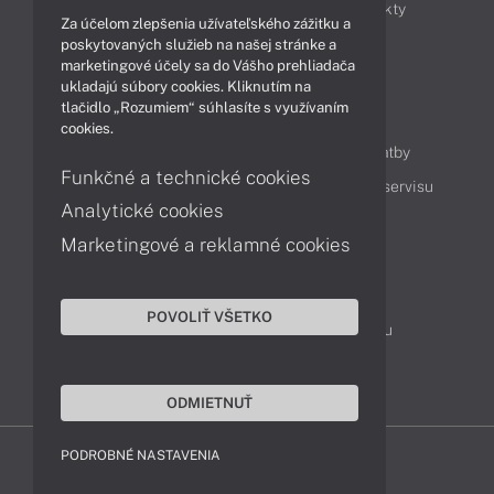
Obchodné informácie
Novinky
Produkty
Za účelom zlepšenia užívateľského zážitku a
Technológie
Videá
poskytovaných služieb na našej stránke a
marketingové účely sa do Vášho prehliadača
ukladajú súbory cookies. Kliknutím na
tlačidlo „Rozumiem“ súhlasíte s využívaním
Obsah
cookies.
Ako nakupovať
Možnosti doručenia a platby
Funkčné a technické cookies
Podpora a servis
Servisné služby
Cenník servisu
Analytické cookies
Marketingové a reklamné cookies
Kontakty
043 4224 771
Obchodné oddelenie
POVOLIŤ VŠETKO
Servisné oddelenie
Reklamácia tovaru
TeamViewer (vzdialená podpora)
ODMIETNUŤ
PODROBNÉ NASTAVENIA