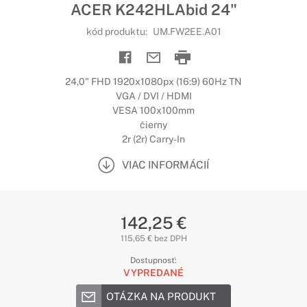
ACER K242HLAbid 24"
kód produktu:
UM.FW2EE.A01
24,0" FHD 1920x1080px (16:9) 60Hz TN
VGA / DVI / HDMI
VESA 100x100mm
čierny
2r (2r) Carry-In
VIAC INFORMÁCIÍ
142,25 €
115,65 € bez DPH
Dostupnosť:
VYPREDANÉ
OTÁZKA NA PRODUKT