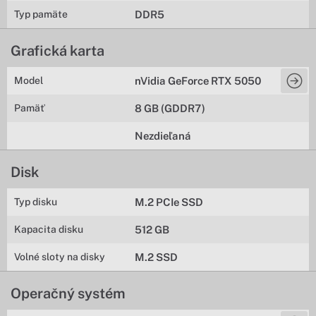
Typ pamäte
DDR5
Grafická karta
Model
nVidia GeForce RTX 5050
Pamäť
8 GB (GDDR7)
Nezdieľaná
Disk
Typ disku
M.2 PCIe SSD
Kapacita disku
512 GB
Volné sloty na disky
M.2 SSD
Operačný systém