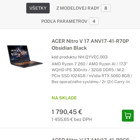
VŠETKY
Z MODELOVEJ RADY
8
PODĽA PARAMETROV
4
ACER Nitro V 17 ANV17-41-R70P
Obsidian Black
kód produktu:
NH.QYVEC.003
AMD Ryzen 7 260 / AMD Ryzen AI / 17,3"
WQHD IPS 300nits / 32GB DDR5 / M.2
PCIe SSD 1024GB / nVidia RTX 5060 8GB /
Bez operačného systému / 2r (2r) Carry-In
NA SKLADE
1 790,45 €
1 455,65 € bez DPH