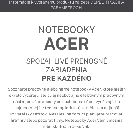
informácie k vybranému produktu nájdete v ŠPECIFIKÁCIÍ A
PARAMETROCH.
NOTEBOOKY
ACER
SPOĽAHLIVÉ PRENOSNÉ
ZARIADENIA
PRE KAŽDÉNO
Spoznajte pracovné alebo herné notebooky Acer, ktoré nielen
skvelo vyzerajú, ale sú aj neobyčajne efektívnym pracovným
nástrojom. Notebooky od spoločnosti Acer využívajú tie
najmodernejšie technológie, ktoré zaručia ten najlepší
užívateľský zážitok. Nezáleží na tom, či plánujete pracovať,
hrať hry alebo pozerať filmy. Notebooky Acer Vám umožnia
robiť skutočne čokoľvek.