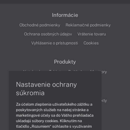
Informácie
Obchodné podmienky
Reklamačné podmienky
Ochrana osobných údajov
Vrátenie tovaru
Vyhlásenie o prístupnosti
Cookies
Produkty
Notebooky
Tablety
Počítače
Monitory
Nastavenie ochrany
Články
súkromia
Obchodné informácie
Novinky
Produkty
Za účelom zlepšenia užívateľského zážitku a
Technológie
Videá
poskytovaných služieb na našej stránke a
marketingové účely sa do Vášho prehliadača
ukladajú súbory cookies. Kliknutím na
tlačidlo „Rozumiem“ súhlasíte s využívaním
Obsah