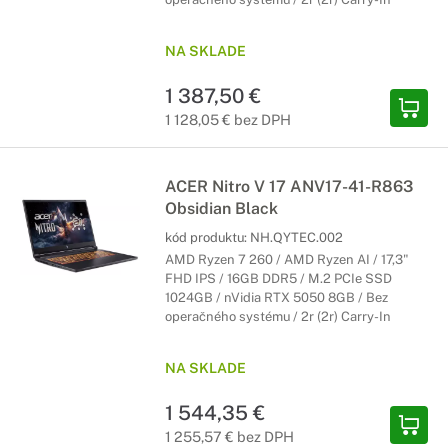
NA SKLADE
1 387,50 €
1 128,05 € bez DPH
ACER Nitro V 17 ANV17-41-R863
Obsidian Black
kód produktu:
NH.QYTEC.002
AMD Ryzen 7 260 / AMD Ryzen AI / 17,3"
FHD IPS / 16GB DDR5 / M.2 PCIe SSD
1024GB / nVidia RTX 5050 8GB / Bez
operačného systému / 2r (2r) Carry-In
NA SKLADE
1 544,35 €
1 255,57 € bez DPH