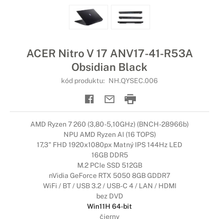
ACER Nitro V 17 ANV17-41-R53A
Obsidian Black
kód produktu:
NH.QYSEC.006
AMD Ryzen 7 260 (3,80-5,10GHz) (BNCH-28966b)
NPU AMD Ryzen AI (16 TOPS)
17,3" FHD 1920x1080px Matný IPS 144Hz LED
16GB DDR5
M.2 PCIe SSD 512GB
nVidia GeForce RTX 5050 8GB GDDR7
WiFi / BT / USB 3.2 / USB-C 4 / LAN / HDMI
bez DVD
Win11H 64-bit
čierny