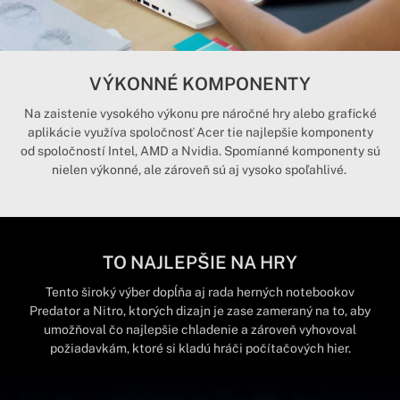
VÝKONNÉ KOMPONENTY
Na zaistenie vysokého výkonu pre náročné hry alebo grafické
aplikácie využíva spoločnosť Acer tie najlepšie komponenty
od spoločností Intel, AMD a Nvidia. Spomíanné komponenty sú
nielen výkonné, ale zároveň sú aj vysoko spoľahlivé.
TO NAJLEPŠIE NA HRY
Tento široký výber dopĺňa aj rada herných notebookov
Predator a Nitro, ktorých dizajn je zase zameraný na to, aby
umožňoval čo najlepšie chladenie a zároveň vyhovoval
požiadavkám, ktoré si kladú hráči počítačových hier.