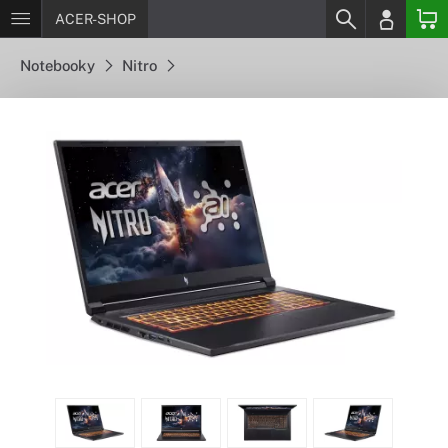
ACER-SHOP
Notebooky
Nitro