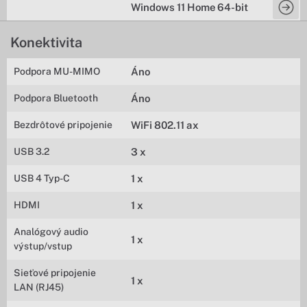
Windows 11 Home 64-bit
Konektivita
Podpora MU-MIMO
Áno
Podpora Bluetooth
Áno
Bezdrôtové pripojenie
WiFi 802.11 ax
USB 3.2
3 x
USB 4 Typ-C
1 x
HDMI
1 x
Analógový audio
1 x
výstup/vstup
Sieťové pripojenie
1 x
LAN (RJ45)