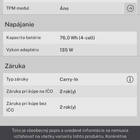
TPM modul
Áno
Napájanie
Kapacita batérie
76,0 Wh (4-cell)
Výkon adaptéru
135 W
Záruka
Typ záruky
Carry-In
Záruka pri kúpe na IČO
2 rok(y)
Záruka pri kúpe bez
2 rok(y)
IČO
Toto je všeobecný popis a uvedené informácie sa nemusia
vzťahovať na všetky varianty tohto produktu. Konkrétne