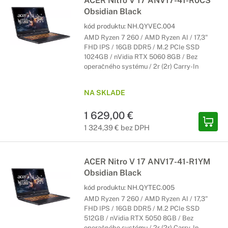
ACER Nitro V 17 ANV17-41-R0CS
Obsidian Black
kód produktu:
NH.QYVEC.004
AMD Ryzen 7 260 / AMD Ryzen AI / 17,3"
FHD IPS / 16GB DDR5 / M.2 PCIe SSD
1024GB / nVidia RTX 5060 8GB / Bez
operačného systému / 2r (2r) Carry-In
NA SKLADE
1 629,00 €
1 324,39 € bez DPH
ACER Nitro V 17 ANV17-41-R1YM
Obsidian Black
kód produktu:
NH.QYTEC.005
AMD Ryzen 7 260 / AMD Ryzen AI / 17,3"
FHD IPS / 16GB DDR5 / M.2 PCIe SSD
512GB / nVidia RTX 5050 8GB / Bez
operačného systému / 2r (2r) Carry-In