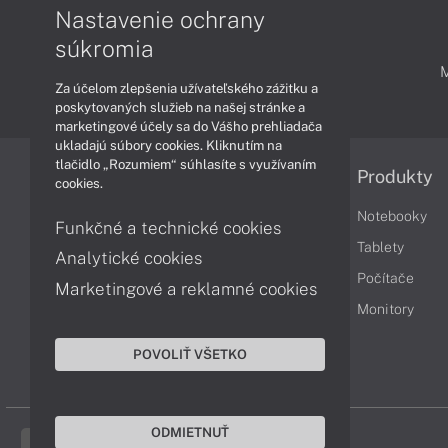
Nastavenie ochrany
súkromia
PODPORA A SERVIS
Za účelom zlepšenia užívateľského zážitku a
poskytovaných služieb na našej stránke a
marketingové účely sa do Vášho prehliadača
ukladajú súbory cookies. Kliknutím na
tlačidlo „Rozumiem“ súhlasíte s využívaním
Informácie
Produkty
cookies.
Obchodné podmienky
Notebooky
Funkčné a technické cookies
Reklamačné podmienky
Tablety
Analytické cookies
Ochrana osobných údajov
Počítače
Marketingové a reklamné cookies
Vrátenie tovaru
Monitory
Vyhlásenie o prístupnosti
POVOLIŤ VŠETKO
Cookies
ODMIETNUŤ