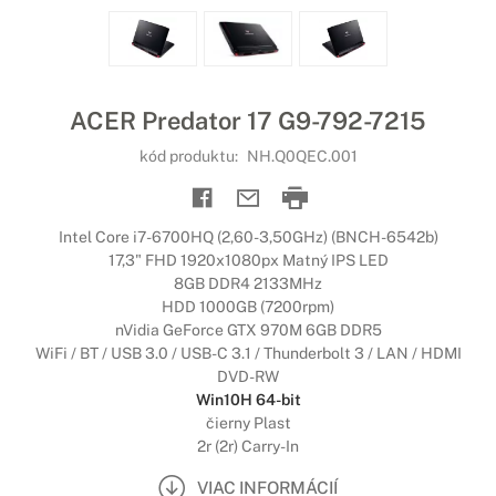
ACER Predator 17 G9-792-7215
kód produktu:
NH.Q0QEC.001
Intel Core i7-6700HQ (2,60-3,50GHz) (BNCH-6542b)
17,3" FHD 1920x1080px Matný IPS LED
8GB DDR4 2133MHz
HDD 1000GB (7200rpm)
nVidia GeForce GTX 970M 6GB DDR5
WiFi / BT / USB 3.0 / USB-C 3.1 / Thunderbolt 3 / LAN / HDMI
DVD-RW
Win10H 64-bit
čierny Plast
2r (2r) Carry-In
VIAC INFORMÁCIÍ