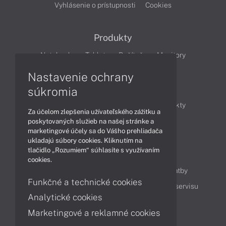
Vyhlásenie o prístupnosti
Cookies
Produkty
Notebooky
Tablety
Počítače
Monitory
Nastavenie ochrany
Články
súkromia
Obchodné informácie
Novinky
Produkty
Za účelom zlepšenia užívateľského zážitku a
Technológie
Videá
poskytovaných služieb na našej stránke a
marketingové účely sa do Vášho prehliadača
ukladajú súbory cookies. Kliknutím na
tlačidlo „Rozumiem“ súhlasíte s využívaním
Obsah
cookies.
Ako nakupovať
Možnosti doručenia a platby
Funkčné a technické cookies
Podpora a servis
Servisné služby
Cenník servisu
Analytické cookies
Marketingové a reklamné cookies
Kontakty