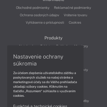
Obchodné podmienky
Reklamačné podmienky
Ochrana osobných údajov
Vrátenie tovaru
Vyhlásenie o prístupnosti
Cookies
Produkty
Notebooky
Tablety
Počítače
Monitory
Nastavenie ochrany
Články
súkromia
Obchodné informácie
Novinky
Produkty
Za účelom zlepšenia užívateľského zážitku a
Technológie
Videá
poskytovaných služieb na našej stránke a
marketingové účely sa do Vášho prehliadača
ukladajú súbory cookies. Kliknutím na
tlačidlo „Rozumiem“ súhlasíte s využívaním
Obsah
cookies.
Ako nakupovať
Možnosti doručenia a platby
Funkčné a technické cookies