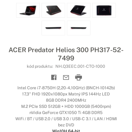
ACER Predator Helios 300 PH317-52-
7499
kód produktu:
NH.Q3EEC.001-CTO-1000
Intel Core i7-8750H (2,20-4,10GHz) (BNCH-10142b)
17,3" FHD 1920x1080px Matný IPS 144Hz LED
8GB DDR4 2400MHz
M.2 PCIe SSD 512GB + HDD 1000GB (5400rpm)
nVidia GeForce GTX1050 Ti 4GB DDR5
WiFi / BT / USB 2.0 / USB 3.0 / USB-C 3.1 / LAN / HDMI
bez DVD
Win10H 64-bit