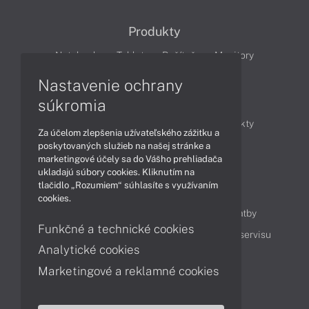
Produkty
Notebooky
Tablety
Počítače
Monitory
Nastavenie ochrany
Články
súkromia
Obchodné informácie
Novinky
Produkty
Za účelom zlepšenia užívateľského zážitku a
Technológie
Videá
poskytovaných služieb na našej stránke a
marketingové účely sa do Vášho prehliadača
ukladajú súbory cookies. Kliknutím na
tlačidlo „Rozumiem“ súhlasíte s využívaním
Obsah
cookies.
Ako nakupovať
Možnosti doručenia a platby
Funkčné a technické cookies
Podpora a servis
Servisné služby
Cenník servisu
Analytické cookies
Marketingové a reklamné cookies
Kontakty
043 4224 771
Obchodné oddelenie