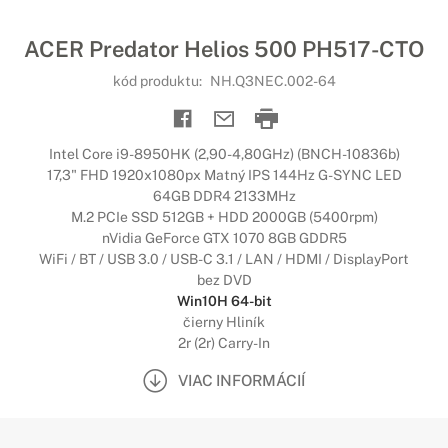
ACER Predator Helios 500 PH517-CTO
kód produktu:
NH.Q3NEC.002-64
Intel Core i9-8950HK (2,90-4,80GHz) (BNCH-10836b)
17,3" FHD 1920x1080px Matný IPS 144Hz G-SYNC LED
64GB DDR4 2133MHz
M.2 PCIe SSD 512GB + HDD 2000GB (5400rpm)
nVidia GeForce GTX 1070 8GB GDDR5
WiFi / BT / USB 3.0 / USB-C 3.1 / LAN / HDMI / DisplayPort
bez DVD
Win10H 64-bit
čierny Hliník
2r (2r) Carry-In
VIAC INFORMÁCIÍ