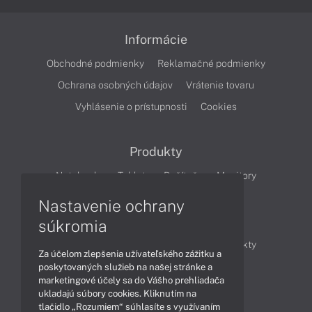
Informácie
Obchodné podmienky
Reklamačné podmienky
Ochrana osobných údajov
Vrátenie tovaru
Vyhlásenie o prístupnosti
Cookies
Produkty
Notebooky
Tablety
Počítače
Monitory
Nastavenie ochrany
Články
súkromia
Obchodné informácie
Novinky
Produkty
Za účelom zlepšenia užívateľského zážitku a
Technológie
Videá
poskytovaných služieb na našej stránke a
marketingové účely sa do Vášho prehliadača
ukladajú súbory cookies. Kliknutím na
tlačidlo „Rozumiem“ súhlasíte s využívaním
Obsah