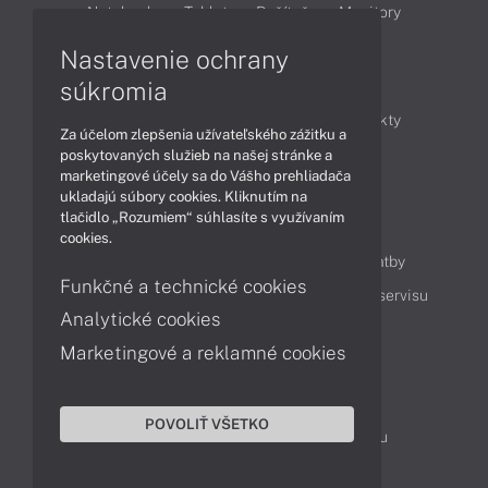
Notebooky
Tablety
Počítače
Monitory
Nastavenie ochrany
Články
súkromia
Obchodné informácie
Novinky
Produkty
Za účelom zlepšenia užívateľského zážitku a
Technológie
Videá
poskytovaných služieb na našej stránke a
marketingové účely sa do Vášho prehliadača
ukladajú súbory cookies. Kliknutím na
tlačidlo „Rozumiem“ súhlasíte s využívaním
Obsah
cookies.
Ako nakupovať
Možnosti doručenia a platby
Funkčné a technické cookies
Podpora a servis
Servisné služby
Cenník servisu
Analytické cookies
Marketingové a reklamné cookies
Kontakty
043 4224 771
Obchodné oddelenie
POVOLIŤ VŠETKO
Servisné oddelenie
Reklamácia tovaru
TeamViewer (vzdialená podpora)