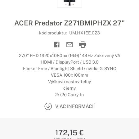
ACER Predator Z271BMIPHZX 27"
kód produktu:
UM.HX1EE.023
27,0" FHD 1920x1080px (16:9) 144Hz Zakrivený VA
HDMI / DisplayPort / USB 3.0
Flicker-Free / Bluelight Shield / nVidia G-SYNC
VESA 100x100mm
Výškovo nastaviteľný
čierny
2r (2r) Carry-In
VIAC INFORMÁCIÍ
172,15 €