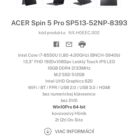
ACER Spin 5 Pro SP513-52NP-8393
kód produktu:
NX.H0EEC.002
Intel Core i7-8550U (1,80-4,00GHz) (BNCH-5940b)
13,3" FHD 1920x1080px Lesklý Touch IPS LED
16GB DDR4 2133MHz
M.2 SSD 512GB
Intel UHD Graphics 620
WiFi / BT / FPR / USB 2.0 / USB 3.0 / HDMI
bez numerickej klávesnice
bez DVD
Win10Pro 64-bit
kovovosivý Hliník
2r (2r) On-Site
VIAC INFORMÁCIÍ