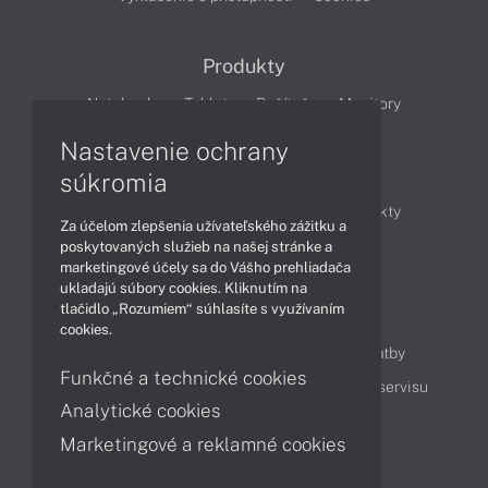
Produkty
Notebooky
Tablety
Počítače
Monitory
Nastavenie ochrany
Články
súkromia
Obchodné informácie
Novinky
Produkty
Za účelom zlepšenia užívateľského zážitku a
Technológie
Videá
poskytovaných služieb na našej stránke a
marketingové účely sa do Vášho prehliadača
ukladajú súbory cookies. Kliknutím na
tlačidlo „Rozumiem“ súhlasíte s využívaním
Obsah
cookies.
Ako nakupovať
Možnosti doručenia a platby
Funkčné a technické cookies
Podpora a servis
Servisné služby
Cenník servisu
Analytické cookies
Marketingové a reklamné cookies
Kontakty