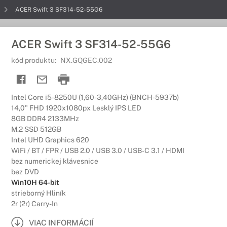
t
ACER Swift 3 SF314-52-55G6
ACER Swift 3 SF314-52-55G6
kód produktu:
NX.GQGEC.002
Intel Core i5-8250U (1,60-3,40GHz) (BNCH-5937b)
14,0" FHD 1920x1080px Lesklý IPS LED
8GB DDR4 2133MHz
M.2 SSD 512GB
Intel UHD Graphics 620
WiFi / BT / FPR / USB 2.0 / USB 3.0 / USB-C 3.1 / HDMI
bez numerickej klávesnice
bez DVD
Win10H 64-bit
strieborný Hliník
2r (2r) Carry-In
VIAC INFORMÁCIÍ