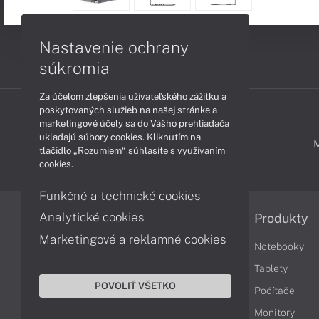
Nastavenie ochrany
súkromia
Za účelom zlepšenia užívateľského zážitku a
poskytovaných služieb na našej stránke a
marketingové účely sa do Vášho prehliadača
ukladajú súbory cookies. Kliknutím na
PODPORA A SERVIS
tlačidlo „Rozumiem“ súhlasíte s využívaním
cookies.
Funkčné a technické cookies
Analytické cookies
Informácie
Produkty
Marketingové a reklamné cookies
Obchodné podmienky
Notebooky
Reklamačné podmienky
Tablety
POVOLIŤ VŠETKO
Ochrana osobných údajov
Počítače
Vrátenie tovaru
Monitory