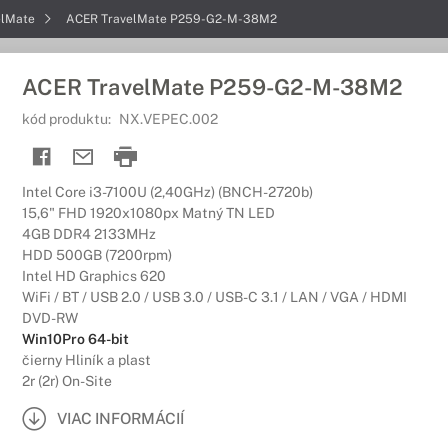
elMate
ACER TravelMate P259-G2-M-38M2
ACER TravelMate P259-G2-M-38M2
kód produktu:
NX.VEPEC.002
Intel Core i3-7100U (2,40GHz) (BNCH-2720b)
15,6" FHD 1920x1080px Matný TN LED
4GB DDR4 2133MHz
HDD 500GB (7200rpm)
Intel HD Graphics 620
WiFi / BT / USB 2.0 / USB 3.0 / USB-C 3.1 / LAN / VGA / HDMI
DVD-RW
Win10Pro 64-bit
čierny Hliník a plast
2r (2r) On-Site
VIAC INFORMÁCIÍ