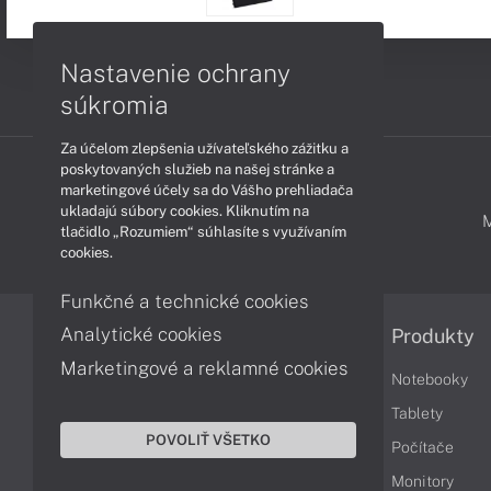
Nastavenie ochrany
súkromia
Za účelom zlepšenia užívateľského zážitku a
poskytovaných služieb na našej stránke a
marketingové účely sa do Vášho prehliadača
ukladajú súbory cookies. Kliknutím na
PODPORA A SERVIS
tlačidlo „Rozumiem“ súhlasíte s využívaním
cookies.
Funkčné a technické cookies
Analytické cookies
Informácie
Produkty
Marketingové a reklamné cookies
Obchodné podmienky
Notebooky
Reklamačné podmienky
Tablety
POVOLIŤ VŠETKO
Ochrana osobných údajov
Počítače
Vrátenie tovaru
Monitory