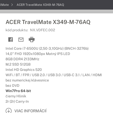
elMate
ACER TravelMate X349-M-76AQ
ACER TravelMate X349-M-76AQ
kód produktu:
NX.VDFEC.002
Intel Core i7-6500U (2,50-3,10GHz) (BNCH-3276b)
14,0" FHD 1920x1080px Matný IPS LED
8GB DDR4 2133MHz
M.2 SSD 512GB
Intel HD Graphics 520
WiFi / BT / FPR / USB 2.0 / USB 3.0 / USB-C 3.1 / LAN / HDMI
bez numerickej klávesnice
bez DVD
Win7Pro 64-bit
čierny Hliník
2r (2r) Carry-In
VIAC INFORMÁCIÍ