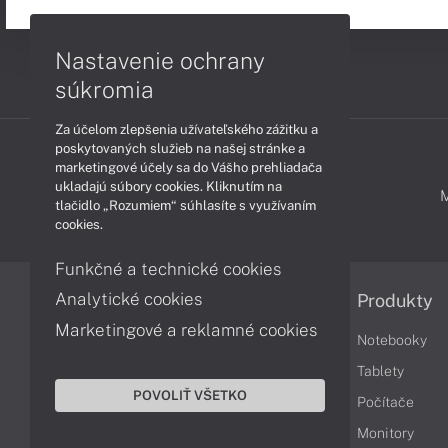
Nastavenie ochrany
súkromia
Za účelom zlepšenia užívateľského zážitku a
poskytovaných služieb na našej stránke a
marketingové účely sa do Vášho prehliadača
ukladajú súbory cookies. Kliknutím na
PODPORA A SERVIS
tlačidlo „Rozumiem“ súhlasíte s využívaním
cookies.
Funkčné a technické cookies
Analytické cookies
Informácie
Produkty
Marketingové a reklamné cookies
Obchodné podmienky
Notebooky
Reklamačné podmienky
Tablety
POVOLIŤ VŠETKO
Ochrana osobných údajov
Počítače
Vrátenie tovaru
Monitory