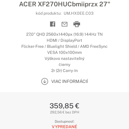
ACER XF270HUCbmiiprzx 27"
kód produktu:
UM.HX0EE.C03
27,0" QHD 2560x1440px (16:9) 144Hz TN
HDMI / DisplayPort
Flicker-Free / Bluelight Shield / AMD FreeSync
VESA 100x100mm
Výškovo nastaviteľný
čierny
2r (2r) Carry-In
VIAC INFORMÁCIÍ
359,85 €
292,56 € bez DPH
Dostupnosť:
VYPREDANÉ