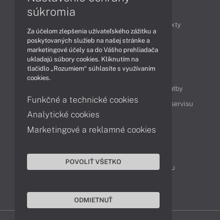
Články
súkromia
Obchodné informácie
Novinky
Produkty
Za účelom zlepšenia užívateľského zážitku a
Technológie
Videá
poskytovaných služieb na našej stránke a
marketingové účely sa do Vášho prehliadača
ukladajú súbory cookies. Kliknutím na
tlačidlo „Rozumiem“ súhlasíte s využívaním
Obsah
cookies.
Ako nakupovať
Možnosti doručenia a platby
Funkčné a technické cookies
Podpora a servis
Servisné služby
Cenník servisu
Analytické cookies
Marketingové a reklamné cookies
Kontakty
043 4224 771
Obchodné oddelenie
POVOLIŤ VŠETKO
Servisné oddelenie
Reklamácia tovaru
TeamViewer (vzdialená podpora)
ODMIETNUŤ