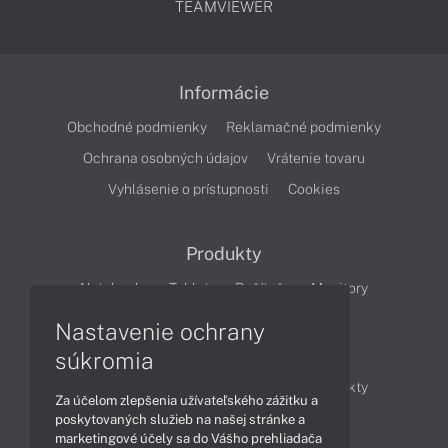
TEAMVIEWER
Informácie
Obchodné podmienky
Reklamačné podmienky
Ochrana osobných údajov
Vrátenie tovaru
Vyhlásenie o prístupnosti
Cookies
Produkty
Notebooky
Tablety
Počítače
Monitory
Nastavenie ochrany
Články
súkromia
Obchodné informácie
Novinky
Produkty
Za účelom zlepšenia užívateľského zážitku a
Technológie
Videá
poskytovaných služieb na našej stránke a
marketingové účely sa do Vášho prehliadača