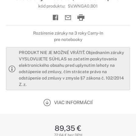
kód produktu:
SV.WNGA0.B01
Rozšírenie záruky na 3 roky Carry-In
pre notebooky
PRODUKT NIE JE MOŽNÉ VRÁTIŤ. Objednaním záruky
VYSLOVUJETE SÚHLAS so začatím poskytovania
elektronického obsahu pred uplynutím lehoty na
odstúpenie od zmluvy, čím strácate právo na
odstúpenie od zmluvy v zmysle §7 zákona č. 102/2014
Z. z.
VIAC INFORMÁCIÍ
89,35 €
72,64 € bez DPH