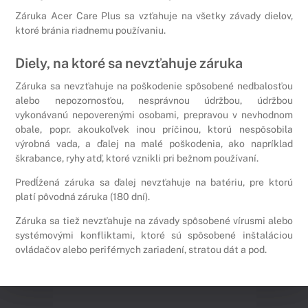
Záruka Acer Care Plus sa vzťahuje na všetky závady dielov,
ktoré bránia riadnemu používaniu.
Diely, na ktoré sa nevzťahuje záruka
Záruka sa nevzťahuje na poškodenie spôsobené nedbalosťou
alebo nepozornosťou, nesprávnou údržbou, údržbou
vykonávanú nepoverenými osobami, prepravou v nevhodnom
obale, popr. akoukoľvek inou príčinou, ktorú nespôsobila
výrobná vada, a ďalej na malé poškodenia, ako napríklad
škrabance, ryhy atď, ktoré vznikli pri bežnom používaní.
Predĺžená záruka sa ďalej nevzťahuje na batériu, pre ktorú
platí pôvodná záruka (180 dní).
Záruka sa tiež nevzťahuje na závady spôsobené vírusmi alebo
systémovými konfliktami, ktoré sú spôsobené inštaláciou
ovládačov alebo periférnych zariadení, stratou dát a pod.