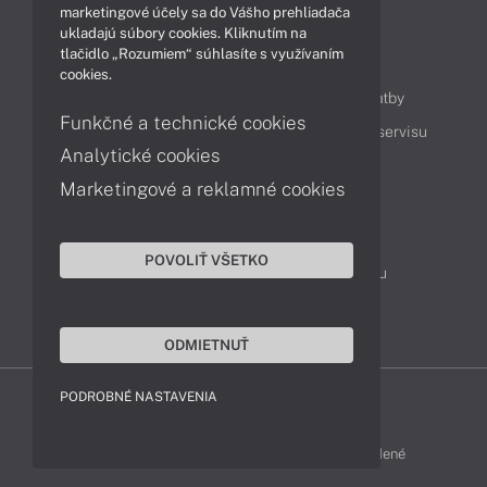
marketingové účely sa do Vášho prehliadača
ukladajú súbory cookies. Kliknutím na
tlačidlo „Rozumiem“ súhlasíte s využívaním
Obsah
cookies.
Ako nakupovať
Možnosti doručenia a platby
Funkčné a technické cookies
Podpora a servis
Servisné služby
Cenník servisu
Analytické cookies
Marketingové a reklamné cookies
Kontakty
043 4224 771
Obchodné oddelenie
POVOLIŤ VŠETKO
Servisné oddelenie
Reklamácia tovaru
TeamViewer (vzdialená podpora)
ODMIETNUŤ
PODROBNÉ NASTAVENIA
ACER-SHOP © 2011 - 2026 Všetky práva vyhradené