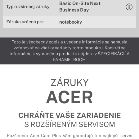
Basic On-Site Next
Typ rozšírenej záruky
Business Day
Záruka určená pre
notebooky
Toto je všeobecný popis a uvedené informácie sa nemusia
vzťahovať na všetky varianty tohto produktu. Konkrétne
informácie k vybranému produktu nájdete v ŠPECIFIKÁCIÍ A
PARAMETROCH.
ZÁRUKY
ACER
CHRÁŇTE VAŠE ZARIADENIE
S ROZŠÍRENÝM SERVISOM
Rozšírenia Acer Care Plus Vám garantujú ten najlepší servis