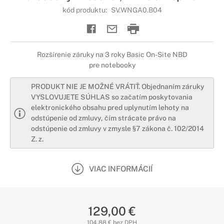
kód produktu:
SV.WNGA0.B04
Rozšírenie záruky na 3 roky Basic On-Site NBD
pre notebooky
PRODUKT NIE JE MOŽNÉ VRÁTIŤ. Objednaním záruky
VYSLOVUJETE SÚHLAS so začatím poskytovania
elektronického obsahu pred uplynutím lehoty na
odstúpenie od zmluvy, čím strácate právo na
odstúpenie od zmluvy v zmysle §7 zákona č. 102/2014
Z. z.
VIAC INFORMÁCIÍ
129,00 €
104,88 € bez DPH