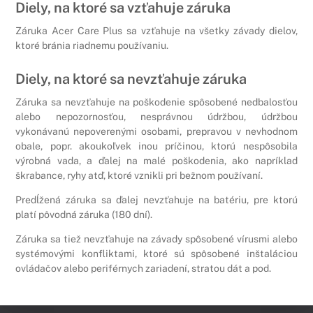
Diely, na ktoré sa vzťahuje záruka
Záruka Acer Care Plus sa vzťahuje na všetky závady dielov,
ktoré bránia riadnemu používaniu.
Diely, na ktoré sa nevzťahuje záruka
Záruka sa nevzťahuje na poškodenie spôsobené nedbalosťou
alebo nepozornosťou, nesprávnou údržbou, údržbou
vykonávanú nepoverenými osobami, prepravou v nevhodnom
obale, popr. akoukoľvek inou príčinou, ktorú nespôsobila
výrobná vada, a ďalej na malé poškodenia, ako napríklad
škrabance, ryhy atď, ktoré vznikli pri bežnom používaní.
Predĺžená záruka sa ďalej nevzťahuje na batériu, pre ktorú
platí pôvodná záruka (180 dní).
Záruka sa tiež nevzťahuje na závady spôsobené vírusmi alebo
systémovými konfliktami, ktoré sú spôsobené inštaláciou
ovládačov alebo periférnych zariadení, stratou dát a pod.