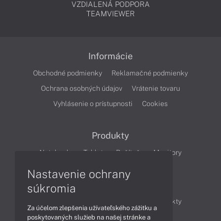
VZDIALENÁ PODPORA
TEAMVIEWER
Informácie
Obchodné podmienky
Reklamačné podmienky
Ochrana osobných údajov
Vrátenie tovaru
Vyhlásenie o prístupnosti
Cookies
Produkty
Notebooky
Tablety
Počítače
Monitory
Nastavenie ochrany
Články
súkromia
Obchodné informácie
Novinky
Produkty
Za účelom zlepšenia užívateľského zážitku a
Technológie
Videá
poskytovaných služieb na našej stránke a