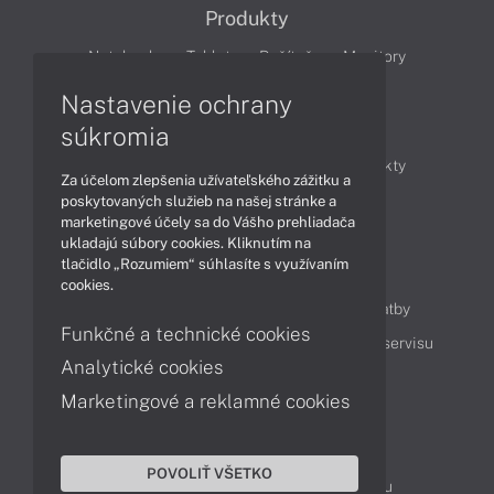
Produkty
Notebooky
Tablety
Počítače
Monitory
Nastavenie ochrany
Články
súkromia
Obchodné informácie
Novinky
Produkty
Za účelom zlepšenia užívateľského zážitku a
Technológie
Videá
poskytovaných služieb na našej stránke a
marketingové účely sa do Vášho prehliadača
ukladajú súbory cookies. Kliknutím na
tlačidlo „Rozumiem“ súhlasíte s využívaním
Obsah
cookies.
Ako nakupovať
Možnosti doručenia a platby
Funkčné a technické cookies
Podpora a servis
Servisné služby
Cenník servisu
Analytické cookies
Marketingové a reklamné cookies
Kontakty
043 4224 771
Obchodné oddelenie
POVOLIŤ VŠETKO
Servisné oddelenie
Reklamácia tovaru