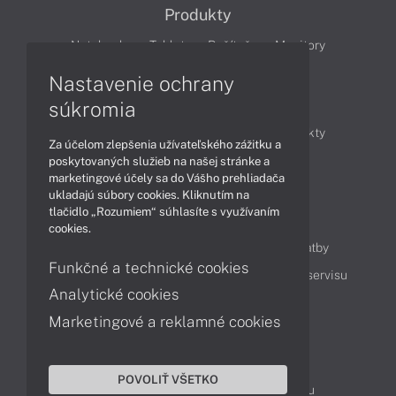
Produkty
Notebooky
Tablety
Počítače
Monitory
Nastavenie ochrany
Články
súkromia
Obchodné informácie
Novinky
Produkty
Za účelom zlepšenia užívateľského zážitku a
Technológie
Videá
poskytovaných služieb na našej stránke a
marketingové účely sa do Vášho prehliadača
ukladajú súbory cookies. Kliknutím na
tlačidlo „Rozumiem“ súhlasíte s využívaním
Obsah
cookies.
Ako nakupovať
Možnosti doručenia a platby
Funkčné a technické cookies
Podpora a servis
Servisné služby
Cenník servisu
Analytické cookies
Marketingové a reklamné cookies
Kontakty
043 4224 771
Obchodné oddelenie
POVOLIŤ VŠETKO
Servisné oddelenie
Reklamácia tovaru