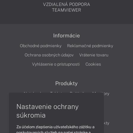
VZDIALENÁ PODPORA
TEAMVIEWER
Informácie
Obchodné podmienky
Reklamačné podmienky
Ochrana osobných údajov
Vrátenie tovaru
Vyhlásenie o prístupnosti
Cookies
Produkty
Notebooky
Tablety
Počítače
Monitory
Nastavenie ochrany
Články
súkromia
Obchodné informácie
Novinky
Produkty
Za účelom zlepšenia užívateľského zážitku a
Technológie
Videá
poskytovaných služieb na našej stránke a