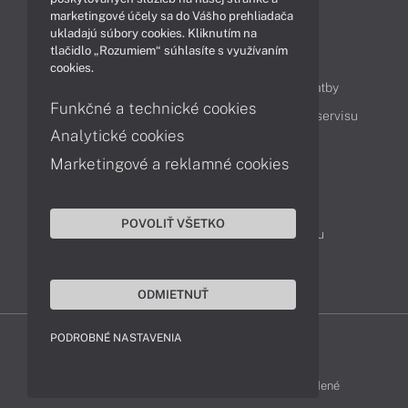
marketingové účely sa do Vášho prehliadača
ukladajú súbory cookies. Kliknutím na
tlačidlo „Rozumiem“ súhlasíte s využívaním
Obsah
cookies.
Ako nakupovať
Možnosti doručenia a platby
Funkčné a technické cookies
Podpora a servis
Servisné služby
Cenník servisu
Analytické cookies
Marketingové a reklamné cookies
Kontakty
043 4224 771
Obchodné oddelenie
POVOLIŤ VŠETKO
Servisné oddelenie
Reklamácia tovaru
TeamViewer (vzdialená podpora)
ODMIETNUŤ
PODROBNÉ NASTAVENIA
ACER-SHOP © 2011 - 2026 Všetky práva vyhradené