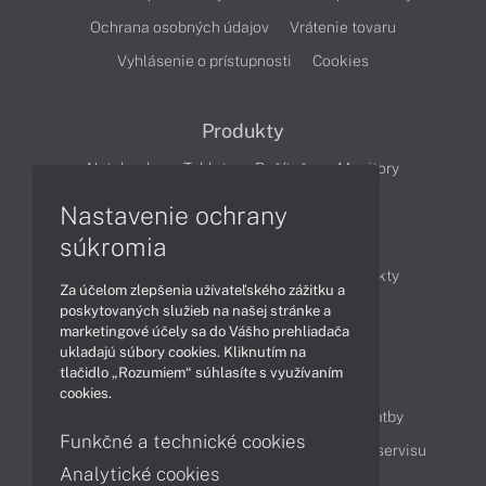
Ochrana osobných údajov
Vrátenie tovaru
Vyhlásenie o prístupnosti
Cookies
Produkty
Notebooky
Tablety
Počítače
Monitory
Nastavenie ochrany
Články
súkromia
Obchodné informácie
Novinky
Produkty
Za účelom zlepšenia užívateľského zážitku a
Technológie
Videá
poskytovaných služieb na našej stránke a
marketingové účely sa do Vášho prehliadača
ukladajú súbory cookies. Kliknutím na
tlačidlo „Rozumiem“ súhlasíte s využívaním
Obsah
cookies.
Ako nakupovať
Možnosti doručenia a platby
Funkčné a technické cookies
Podpora a servis
Servisné služby
Cenník servisu
Analytické cookies