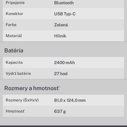
Pripojenie
Bluetooth
Konektor
USB Typ-C
Farba
Zelená
Materiál
Hliník
Batéria
Kapacita
2400 mAh
Výdrž batérie
27 hod
Rozmery a hmotnosť
Rozmery (ŠxHxV)
81,0 x 124,0 mm
Hmotnosť
637 g