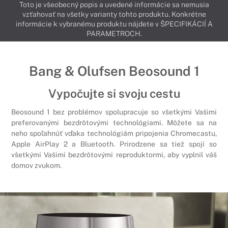
Toto je všeobecný popis a uvedené informácie sa nemusia
vzťahovať na všetky varianty tohto produktu. Konkrétne
informácie k vybranému produktu nájdete v ŠPECIFIKÁCIÍ A
PARAMETROCH.
Bang & Olufsen Beosound 1
Vypočujte si svoju cestu
Beosound 1 bez problémov spolupracuje so všetkými Vašimi
preferovanými bezdrôtovými technológiami. Môžete sa na
neho spoľahnúť vďaka technológiám pripojenia Chromecastu,
Apple AirPlay 2 a Bluetooth. Prirodzene sa tiež spojí so
všetkými Vašimi bezdrôtovými reproduktormi, aby vyplnil váš
domov zvukom.