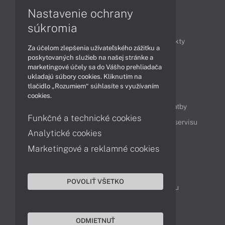
Nastavenie ochrany
Články
súkromia
Obchodné informácie
Novinky
Produkty
Za účelom zlepšenia užívateľského zážitku a
Technológie
Videá
poskytovaných služieb na našej stránke a
marketingové účely sa do Vášho prehliadača
ukladajú súbory cookies. Kliknutím na
tlačidlo „Rozumiem“ súhlasíte s využívaním
Obsah
cookies.
Ako nakupovať
Možnosti doručenia a platby
Funkčné a technické cookies
Podpora a servis
Servisné služby
Cenník servisu
Analytické cookies
Marketingové a reklamné cookies
Kontakty
043 4224 771
Obchodné oddelenie
POVOLIŤ VŠETKO
Servisné oddelenie
Reklamácia tovaru
TeamViewer (vzdialená podpora)
ODMIETNUŤ