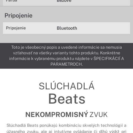
Farba
Béžové
Pripojenie
Pripojenie
Bluetooth
Toto je všeobecný popis a uvedené informácie sa nemusia
vzťahovať na všetky varianty tohto produktu. Konkrétne
informácie k vybranému produktu nájdete v ŠPECIFIKÁCIÍ A
PARAMETROCH.
SLÚCHADLÁ
Beats
NEKOMPROMISNÝ
ZVUK
Slúchadlá Beats ponúkajú kombináciu skvelých technológií a
úžasného zvuku, ale aj intutívne ovládanie či dlhú výdrž pri