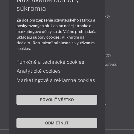
Články
súkromia
Obchodné informácie
Novinky
Produkty
Za účelom zlepšenia užívateľského zážitku a
Technológie
Videá
poskytovaných služieb na našej stránke a
marketingové účely sa do Vášho prehliadača
ukladajú súbory cookies. Kliknutím na
tlačidlo „Rozumiem“ súhlasíte s využívaním
Obsah
cookies.
Ako nakupovať
Možnosti doručenia a platby
Funkčné a technické cookies
Podpora a servis
Servisné služby
Cenník servisu
Analytické cookies
Marketingové a reklamné cookies
Kontakty
043 4224 771
Obchodné oddelenie
POVOLIŤ VŠETKO
Servisné oddelenie
Reklamácia tovaru
TeamViewer (vzdialená podpora)
ODMIETNUŤ