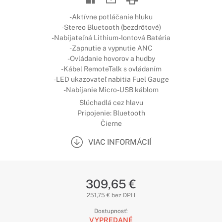
-Aktívne potláčanie hluku
-Stereo Bluetooth (bezdrôtové)
-Nabíjateľná Lithium-Iontová Batéria
-Zapnutie a vypnutie ANC
-Ovládanie hovorov a hudby
-Kábel RemoteTalk s ovládaním
-LED ukazovateľ nabitia Fuel Gauge
-Nabíjanie Micro-USB káblom
Slúchadlá cez hlavu
Pripojenie: Bluetooth
Čierne
VIAC INFORMÁCIÍ
309,65 €
251,75 € bez DPH
Dostupnosť:
VYPREDANÉ