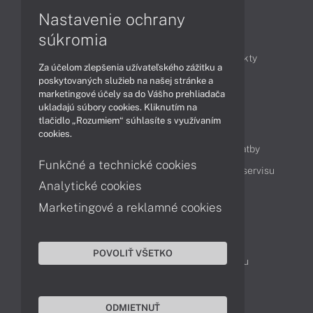
Nastavenie ochrany
Články
súkromia
Obchodné informácie
Novinky
Produkty
Za účelom zlepšenia užívateľského zážitku a
Technológie
Videá
poskytovaných služieb na našej stránke a
marketingové účely sa do Vášho prehliadača
ukladajú súbory cookies. Kliknutím na
tlačidlo „Rozumiem“ súhlasíte s využívaním
Obsah
cookies.
Ako nakupovať
Možnosti doručenia a platby
Funkčné a technické cookies
Podpora a servis
Servisné služby
Cenník servisu
Analytické cookies
Marketingové a reklamné cookies
Kontakty
043 4224 771
Obchodné oddelenie
POVOLIŤ VŠETKO
Servisné oddelenie
Reklamácia tovaru
TeamViewer (vzdialená podpora)
ODMIETNUŤ