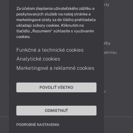
Obchodné informácie
Novinky
Produkty
Za účelom zlepšenia užívateľského zážitku a
Technológie
Videá
poskytovaných služieb na našej stránke a
marketingové účely sa do Vášho prehliadača
ukladajú súbory cookies. Kliknutím na
tlačidlo „Rozumiem“ súhlasíte s využívaním
Obsah
cookies.
Ako nakupovať
Možnosti doručenia a platby
Funkčné a technické cookies
Podpora a servis
Servisné služby
Cenník servisu
Analytické cookies
Marketingové a reklamné cookies
Kontakty
043 4224 771
Obchodné oddelenie
POVOLIŤ VŠETKO
Servisné oddelenie
Reklamácia tovaru
TeamViewer (vzdialená podpora)
ODMIETNUŤ
PODROBNÉ NASTAVENIA