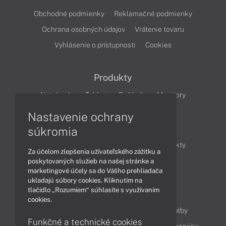
Obchodné podmienky
Reklamačné podmienky
Ochrana osobných údajov
Vrátenie tovaru
Vyhlásenie o prístupnosti
Cookies
Produkty
Notebooky
Tablety
Počítače
Monitory
Nastavenie ochrany
Články
súkromia
Obchodné informácie
Novinky
Produkty
Za účelom zlepšenia užívateľského zážitku a
Technológie
Videá
poskytovaných služieb na našej stránke a
marketingové účely sa do Vášho prehliadača
ukladajú súbory cookies. Kliknutím na
tlačidlo „Rozumiem“ súhlasíte s využívaním
Obsah
cookies.
Ako nakupovať
Možnosti doručenia a platby
Funkčné a technické cookies